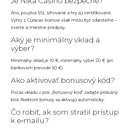
Je Nika Casino bezpečné?
Áno, používa SSL šifrovanie a hry sú certifikované.
Výhry z Curacao licencie však môžu byť zdaniteľné –
overte si miestne predpisy.
Aký je minimálny vklad a
výber?
Minimálny vklad je 10 €, minimálny výber 20 € (pri
bankovom prevode 50 €).
Ako aktivovať bonusový kód?
Počas vkladu v poli „Bonusový kód“ zadajte príslušný
kód. Niektoré bonusy sa aktivujú automaticky.
Čo robiť, ak som stratil prístup
k e‑mailu?