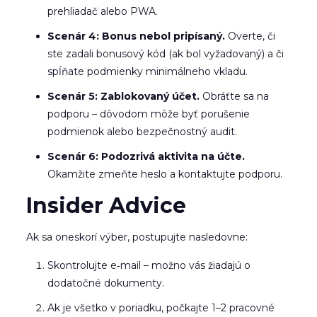
prehliadač alebo PWA.
Scenár 4: Bonus nebol pripísaný.
Overte, či
ste zadali bonusový kód (ak bol vyžadovaný) a či
spĺňate podmienky minimálneho vkladu.
Scenár 5: Zablokovaný účet.
Obráťte sa na
podporu – dôvodom môže byť porušenie
podmienok alebo bezpečnostný audit.
Scenár 6: Podozrivá aktivita na účte.
Okamžite zmeňte heslo a kontaktujte podporu.
Insider Advice
Ak sa oneskorí výber, postupujte nasledovne:
Skontrolujte e‑mail – možno vás žiadajú o
dodatočné dokumenty.
Ak je všetko v poriadku, počkajte 1–2 pracovné