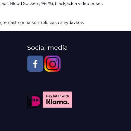
pr. Blood Suckers, 98 %), blackjack a video poker.
.
jte nástroje na kontrolu času a výdavkov.
Social media