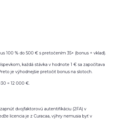
nus 100 % do 500 € s pretočením 35× (bonus + vklad).
príspevkom, každá stávka v hodnote 1 € sa započítava
 Preto je výhodnejšie pretočiť bonus na slotoch.
×30 = 12 000 €.
apnúť dvojfaktorovú autentifikáciu (2FA) v
ďže licencia je z Curacaa, výhry nemusia byť v