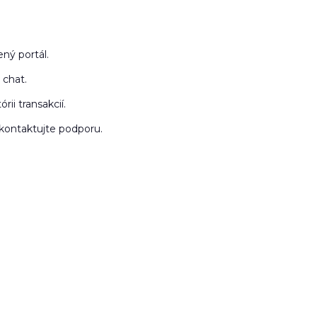
ný portál.
 chat.
rii transakcií.
 kontaktujte podporu.