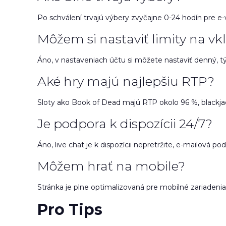
Po schválení trvajú výbery zvyčajne 0-24 hodín pre e-w
Môžem si nastaviť limity na vk
Áno, v nastaveniach účtu si môžete nastaviť denný, t
Aké hry majú najlepšiu RTP?
Sloty ako Book of Dead majú RTP okolo 96 %, blackja
Je podpora k dispozícii 24/7?
Áno, live chat je k dispozícii nepretržite, e-mailová 
Môžem hrať na mobile?
Stránka je plne optimalizovaná pre mobilné zariadenia
Pro Tips