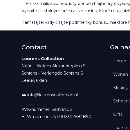
Pre maximalizáciu hodnoty bonusu hrajte hry s vysoký
Vyhnite sa stolným hrám a live kasínu, ktoré majú níz
Pamätajte: vždy čítajte podmienky bonusu, niektoré h
Contact
Ga na
Lourens Collection
Home
Nijlân – Willem Alexanderplein 9
Schrans – Verlengde Schrans 6
Wonen
Leeuwarden
Kleding
Woon
info@lourenscollection.nl
Schoen
Verli
Truie
KVK-nummer: 69876703
Gifts
Wasp
Shirt
Ve
BTW-nummer: NL002307682B90
Laatste
Kaar
Jurk
Geuro
To