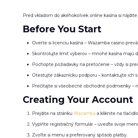
Pred vkladom do akéhokoľvek online kasína si nájdite
Before You Start
Overte si licenciu kasína – Wazamba casino prevá
Skontrolujte limit výberov – mnohé kasína majú 
Pochopte požiadavky na pretočenie – vždy si pre
Otestujte zákaznícku podporu – kontaktujte ich s
Prečítajte si všeobecné obchodné podmienky – naj
Creating Your Account
Prejdite na stránku
Wazamba
a kliknite na tlačidl
Vyplňte registračný formulár – uveďte svoje meno,
Zvoľte si menu a preferovaný spôsob platby.