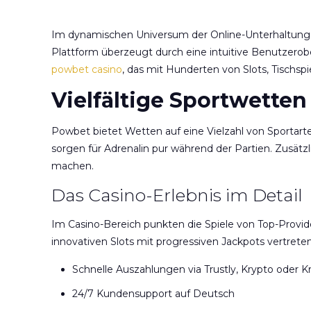
Im dynamischen Universum der Online-Unterhaltung hat
Plattform überzeugt durch eine intuitive Benutzerobe
powbet casino
, das mit Hunderten von Slots, Tischsp
Vielfältige Sportwette
Powbet bietet Wetten auf eine Vielzahl von Sportart
sorgen für Adrenalin pur während der Partien. Zusä
machen.
Das Casino-Erlebnis im Detail
Im Casino-Bereich punkten die Spiele von Top-Provid
innovativen Slots mit progressiven Jackpots vertret
Schnelle Auszahlungen via Trustly, Krypto oder K
24/7 Kundensupport auf Deutsch