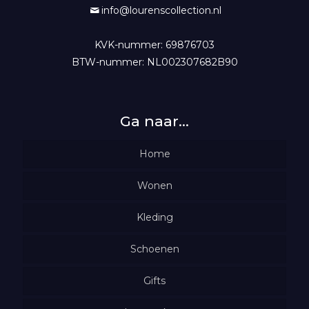
info@lourenscollection.nl
KVK-nummer: 69876703
BTW-nummer: NL002307682B90
Ga naar…
Home
Wonen
Woondecoratie
Kleding
Schoenen
Verlichting
Truien
Wasparfum
Gifts
Shirts
Vesten