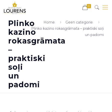
0
Plinko
Home
Geen categorie
Plinko kazino rokasgrāmata – praktiski soļi
kazino
un padomi
rokasgrāmata
–
praktiski
soļi
un
padomi