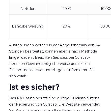
Neteller
10 €
10.00
Banküberweisung
20 €
50.00
Auszahlungen werden in der Regel innerhalb von 24
Stunden bearbeitet, können aber je nach Methode
länger dauern. Beachten Sie, dass bei Curacao-
Lizenzen Gewinne möglicherweise der lokalen
Einkommenssteuer unterliegen – informieren Sie
sich vorab.
Ist es sicher?
Das NV Casino besitzt eine gültige Glücksspiellizenz
der Regierung von Curacao. Die Website verwendet
SSL-Verschlüsselung, um Ihre Daten zu schützen.