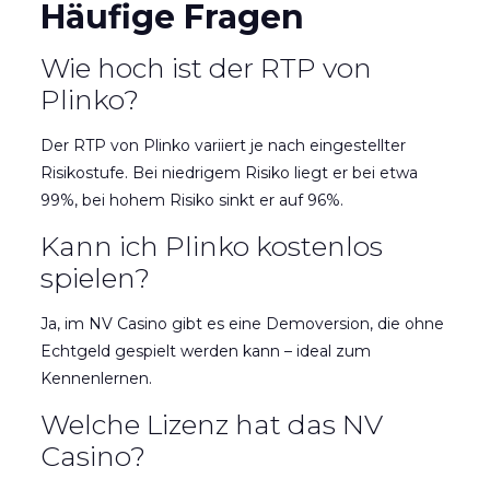
Häufige Fragen
Wie hoch ist der RTP von
Plinko?
Der RTP von Plinko variiert je nach eingestellter
Risikostufe. Bei niedrigem Risiko liegt er bei etwa
99%, bei hohem Risiko sinkt er auf 96%.
Kann ich Plinko kostenlos
spielen?
Ja, im NV Casino gibt es eine Demoversion, die ohne
Echtgeld gespielt werden kann – ideal zum
Kennenlernen.
Welche Lizenz hat das NV
Casino?