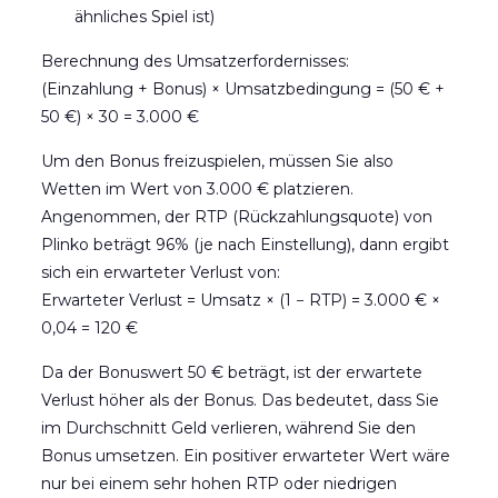
ähnliches Spiel ist)
Berechnung des Umsatzerfordernisses:
(Einzahlung + Bonus) × Umsatzbedingung = (50 € +
50 €) × 30 = 3.000 €
Um den Bonus freizuspielen, müssen Sie also
Wetten im Wert von 3.000 € platzieren.
Angenommen, der RTP (Rückzahlungsquote) von
Plinko beträgt 96% (je nach Einstellung), dann ergibt
sich ein erwarteter Verlust von:
Erwarteter Verlust = Umsatz × (1 − RTP) = 3.000 € ×
0,04 = 120 €
Da der Bonuswert 50 € beträgt, ist der erwartete
Verlust höher als der Bonus. Das bedeutet, dass Sie
im Durchschnitt Geld verlieren, während Sie den
Bonus umsetzen. Ein positiver erwarteter Wert wäre
nur bei einem sehr hohen RTP oder niedrigen