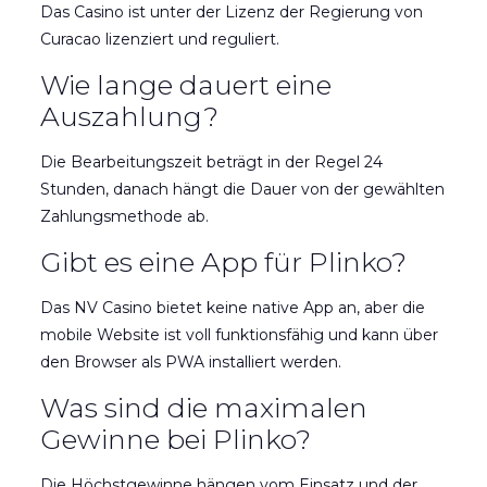
Das Casino ist unter der Lizenz der Regierung von
Curacao lizenziert und reguliert.
Wie lange dauert eine
Auszahlung?
Die Bearbeitungszeit beträgt in der Regel 24
Stunden, danach hängt die Dauer von der gewählten
Zahlungsmethode ab.
Gibt es eine App für Plinko?
Das NV Casino bietet keine native App an, aber die
mobile Website ist voll funktionsfähig und kann über
den Browser als PWA installiert werden.
Was sind die maximalen
Gewinne bei Plinko?
Die Höchstgewinne hängen vom Einsatz und der