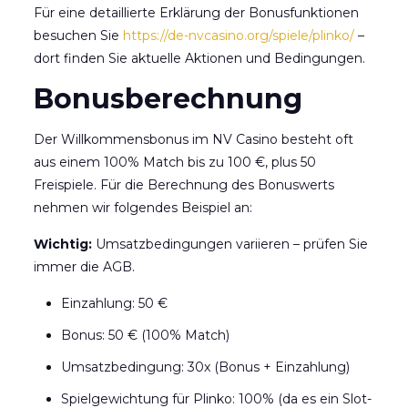
Für eine detaillierte Erklärung der Bonusfunktionen
besuchen Sie
https://de-nvcasino.org/spiele/plinko/
–
dort finden Sie aktuelle Aktionen und Bedingungen.
Bonusberechnung
Der Willkommensbonus im NV Casino besteht oft
aus einem 100% Match bis zu 100 €, plus 50
Freispiele. Für die Berechnung des Bonuswerts
nehmen wir folgendes Beispiel an:
Wichtig:
Umsatzbedingungen variieren – prüfen Sie
immer die AGB.
Einzahlung: 50 €
Bonus: 50 € (100% Match)
Umsatzbedingung: 30x (Bonus + Einzahlung)
Spielgewichtung für Plinko: 100% (da es ein Slot-