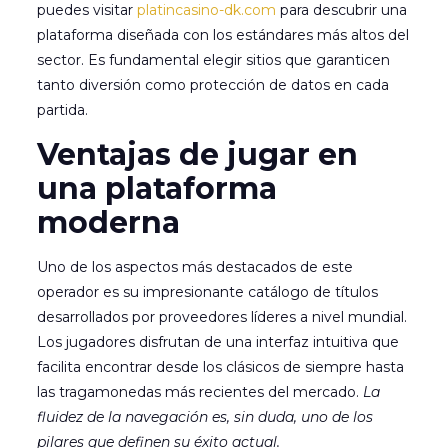
puedes visitar
platincasino-dk.com
para descubrir una
plataforma diseñada con los estándares más altos del
sector. Es fundamental elegir sitios que garanticen
tanto diversión como protección de datos en cada
partida.
Ventajas de jugar en
una plataforma
moderna
Uno de los aspectos más destacados de este
operador es su impresionante catálogo de títulos
desarrollados por proveedores líderes a nivel mundial.
Los jugadores disfrutan de una interfaz intuitiva que
facilita encontrar desde los clásicos de siempre hasta
las tragamonedas más recientes del mercado.
La
fluidez de la navegación es, sin duda, uno de los
pilares que definen su éxito actual.