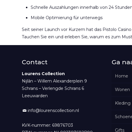
Schnelle Auszahlungen innerhalb von 24 Stunde
Mobile Optimierung für unterwegs
Seit seiner Launch vor Kurzem hat das Pistolo Casin
Tauchen Sie ein und erleben Sie, warum es zum Must-V
Contact
Ga na
Lourens Collection
Home
Nijlân – Willem Alexanderplein 9
Schrans – Verlengde Schrans 6
Wonen
Leeuwarden
Kleding
Woon
info@lourenscollection.nl
Schoen
Verli
Truie
KVK-nummer: 69876703
Gifts
Wasp
Shirt
Ve