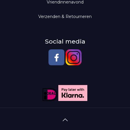
Vriendinnenavond
Scentoil
Verzenden & Retourneren
Social media