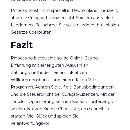
Pinocasino ist nicht speziell in Deutschland lizenziert,
aber die Curaçao-Lizenz erlaubt Spielern aus vielen
Ländern die Teilnahme. Sie sollten jedoch Ihre lokalen
Gesetze überprüfen.
Fazit
Pinocasino bietet eine solide Online-Casino-
Erfahrung mit einer guten Auswahl an
Zahlungsmethoden, einem lukrativen
Willkommensbonus und einem fairen VIP-
Programm. Achten Sie auf die Bonusbedingungen
und die Steuerpflicht bei Curaçao-Lizenzen. Mit der
mobilen Optimierung können Sie auch unterwegs
spielen. Nutzen Sie die Checkliste, um schnell zu
starten. Viel Glück und spielen Sie
verantwortungsvoll!