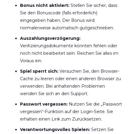
Bonus nicht aktiviert:
Stellen Sie sicher, dass
Sie den Bonuscode (falls erforderlich)
eingegeben haben. Der Bonus wird
normalerweise automatisch gutgeschrieben.
Auszahlungsverzögerung:
Verifizierungsdokumente könnten fehlen oder
noch nicht bearbeitet sein. Reichen Sie alles im
Voraus ein.
Spiel sperrt sich:
Versuchen Sie, den Browser-
Cache zu leeren oder einen anderen Browser zu
verwenden. Bei anhaltenden Problemen
wenden Sie sich an den Support.
Passwort vergessen:
Nutzen Sie die „Passwort
vergessen“-Funktion auf der Login-Seite. Sie
erhalten einen Link zum Zurücksetzen.
Verantwortungsvolles Spielen:
Setzen Sie