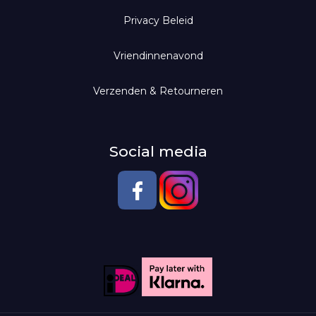
Geurolie voor diffuser
Leggings
Privacy Beleid
Scentlamp
Vriendinnenavond
Scentoil
Verzenden & Retourneren
Social media