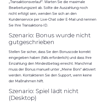
„Transaktionsverlauf“. Warten Sie die maximale
Bearbeitungszeit ab. Sollte die Auszahlung noch
nicht erfolgt sein, wenden Sie sich an den
Kundenservice per Live-Chat oder E-Mail und nennen
Sie Ihre Transaktions-ID.
Szenario: Bonus wurde nicht
gutgeschrieben
Stellen Sie sicher, dass Sie den Bonuscode korrekt
eingegeben haben (falls erforderlich) und dass Ihre
Einzahlung den Mindestbetrag erreicht. Manchmal
muss der Bonus manuell unter „Meine Boni“ aktiviert
werden. Kontaktieren Sie den Support, wenn keine
der Maßnahmen hilft.
Szenario: Spiel lädt nicht
(Desktop)