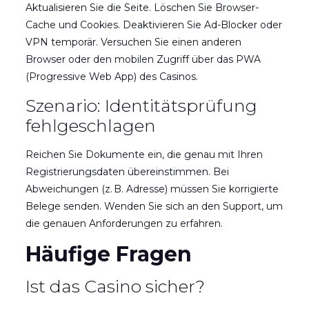
Aktualisieren Sie die Seite. Löschen Sie Browser-
Cache und Cookies. Deaktivieren Sie Ad-Blocker oder
VPN temporär. Versuchen Sie einen anderen
Browser oder den mobilen Zugriff über das PWA
(Progressive Web App) des Casinos.
Szenario: Identitätsprüfung
fehlgeschlagen
Reichen Sie Dokumente ein, die genau mit Ihren
Registrierungsdaten übereinstimmen. Bei
Abweichungen (z. B. Adresse) müssen Sie korrigierte
Belege senden. Wenden Sie sich an den Support, um
die genauen Anforderungen zu erfahren.
Häufige Fragen
Ist das Casino sicher?