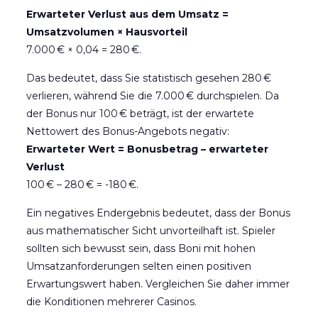
Erwarteter Verlust aus dem Umsatz =
Umsatzvolumen × Hausvorteil
7.000 € × 0,04 = 280 €.
Das bedeutet, dass Sie statistisch gesehen 280 €
verlieren, während Sie die 7.000 € durchspielen. Da
der Bonus nur 100 € beträgt, ist der erwartete
Nettowert des Bonus-Angebots negativ:
Erwarteter Wert = Bonusbetrag – erwarteter
Verlust
100 € – 280 € = -180 €.
Ein negatives Endergebnis bedeutet, dass der Bonus
aus mathematischer Sicht unvorteilhaft ist. Spieler
sollten sich bewusst sein, dass Boni mit hohen
Umsatzanforderungen selten einen positiven
Erwartungswert haben. Vergleichen Sie daher immer
die Konditionen mehrerer Casinos.