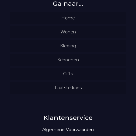
Ga naar…
Home
Wonen
Woondecoratie
Kleding
Schoenen
Verlichting
Truien
Wasparfum
Gifts
Shirts
Vesten
Geurolie met tekst
Kaarsen & geuren
Laatste kans
Jurken
Tops
100% Leuk
Rokken
Kaarsen
Cadeaubon
Scentchips
Jeans
Klantenservice
Algemene Voorwaarden
Geurdiffusers
Jassen
Broeken