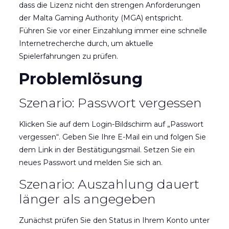
dass die Lizenz nicht den strengen Anforderungen
der Malta Gaming Authority (MGA) entspricht.
Führen Sie vor einer Einzahlung immer eine schnelle
Internetrecherche durch, um aktuelle
Spielerfahrungen zu prüfen.
Problemlösung
Szenario: Passwort vergessen
Klicken Sie auf dem Login-Bildschirm auf „Passwort
vergessen“. Geben Sie Ihre E-Mail ein und folgen Sie
dem Link in der Bestätigungsmail. Setzen Sie ein
neues Passwort und melden Sie sich an.
Szenario: Auszahlung dauert
länger als angegeben
Zunächst prüfen Sie den Status in Ihrem Konto unter