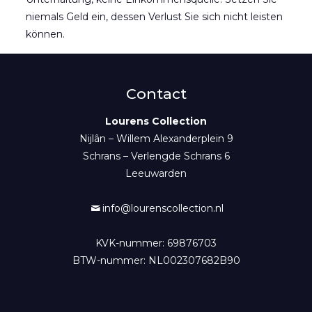
niemals Geld ein, dessen Verlust Sie sich nicht leisten
können.
Contact
Lourens Collection
Nijlân – Willem Alexanderplein 9
Schrans – Verlengde Schrans 6
Leeuwarden
info@lourenscollection.nl
KVK-nummer: 69876703
BTW-nummer: NL002307682B90