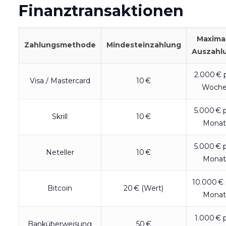
Finanztransaktionen
Maxima
Zahlungsmethode
Mindesteinzahlung
Auszahl
2.000 € 
Visa / Mastercard
10 €
Woch
5.000 € 
Skrill
10 €
Mona
5.000 € 
Neteller
10 €
Mona
10.000 € 
Bitcoin
20 € (Wert)
Mona
1.000 € 
Banküberweisung
50 €