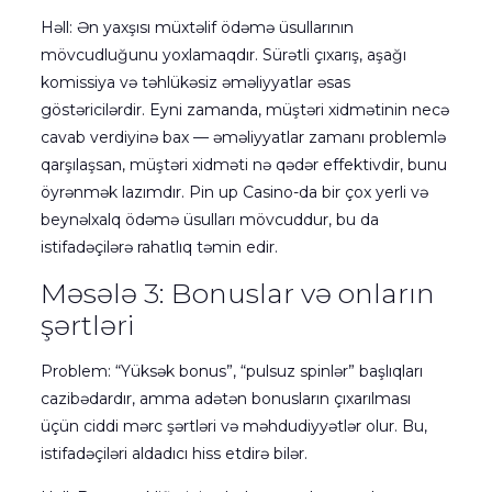
Həll: Ən yaxşısı müxtəlif ödəmə üsullarının
mövcudluğunu yoxlamaqdır. Sürətli çıxarış, aşağı
komissiya və təhlükəsiz əməliyyatlar əsas
göstəricilərdir. Eyni zamanda, müştəri xidmətinin necə
cavab verdiyinə bax — əməliyyatlar zamanı problemlə
qarşılaşsan, müştəri xidməti nə qədər effektivdir, bunu
öyrənmək lazımdır. Pin up Casino-da bir çox yerli və
beynəlxalq ödəmə üsulları mövcuddur, bu da
istifadəçilərə rahatlıq təmin edir.
Məsələ 3: Bonuslar və onların
şərtləri
Problem: “Yüksək bonus”, “pulsuz spinlər” başlıqları
cazibədardır, amma adətən bonusların çıxarılması
üçün ciddi mərc şərtləri və məhdudiyyətlər olur. Bu,
istifadəçiləri aldadıcı hiss etdirə bilər.