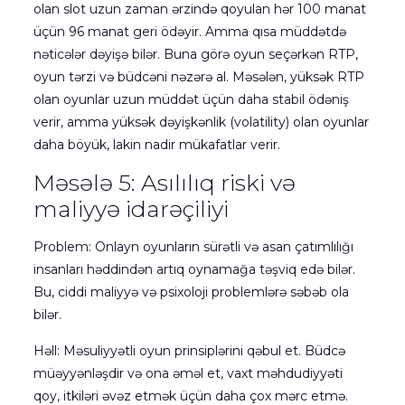
olan slot uzun zaman ərzində qoyulan hər 100 manat
üçün 96 manat geri ödəyir. Amma qısa müddətdə
nəticələr dəyişə bilər. Buna görə oyun seçərkən RTP,
oyun tərzi və büdcəni nəzərə al. Məsələn, yüksək RTP
olan oyunlar uzun müddət üçün daha stabil ödəniş
verir, amma yüksək dəyişkənlik (volatility) olan oyunlar
daha böyük, lakin nadir mükafatlar verir.
Məsələ 5: Asılılıq riski və
maliyyə idarəçiliyi
Problem: Onlayn oyunların sürətli və asan çatımlılığı
insanları həddindən artıq oynamağa təşviq edə bilər.
Bu, ciddi maliyyə və psixoloji problemlərə səbəb ola
bilər.
Həll: Məsuliyyətli oyun prinsiplərini qəbul et. Büdcə
müəyyənləşdir və ona əməl et, vaxt məhdudiyyəti
qoy, itkiləri əvəz etmək üçün daha çox mərc etmə.