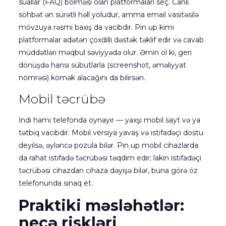
suallar (FAQ) bölməsi olan platformaları seç. Canlı
söhbət ən sürətli həll yoludur, amma email vasitəsilə
mövzuya rəsmi baxış da vacibdir. Pin up kimi
platformalar adətən çoxdilli dəstək təklif edir və cavab
müddətləri məqbul səviyyədə olur. Əmin ol ki, geri
dönüşdə hansı sübutlarla (screenshot, əməliyyat
nömrəsi) kömək alacağını da bilirsən.
Mobil təcrübə
İndi hamı telefonda oynayır — yaxşı mobil sayt və ya
tətbiq vacibdir. Mobil versiya yavaş və istifadəçi dostu
deyilsə, əyləncə pozula bilər. Pin up mobil cihazlarda
da rahat istifadə təcrübəsi təqdim edir; lakin istifadəçi
təcrübəsi cihazdan cihaza dəyişə bilər, buna görə öz
telefonunda sınaq et.
Praktiki məsləhətlər:
necə riskləri