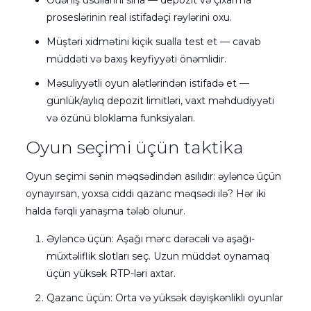
Ödəniş üsullarını sına — depozit və çıxarma
proseslərinin real istifadəçi rəylərini oxu.
Müştəri xidmətini kiçik sualla test et — cavab
müddəti və baxış keyfiyyəti önəmlidir.
Məsuliyyətli oyun alətlərindən istifadə et —
günlük/aylıq depozit limitləri, vaxt məhdudiyyəti
və özünü bloklama funksiyaları.
Oyun seçimi üçün taktika
Oyun seçimi sənin məqsədindən asılıdır: əyləncə üçün
oynayırsan, yoxsa ciddi qazanc məqsədi ilə? Hər iki
halda fərqli yanaşma tələb olunur.
Əyləncə üçün: Aşağı mərc dərəcəli və aşağı-
müxtəliflik slotları seç. Uzun müddət oynamaq
üçün yüksək RTP-ləri axtar.
Qazanc üçün: Orta və yüksək dəyişkənlikli oyunlar