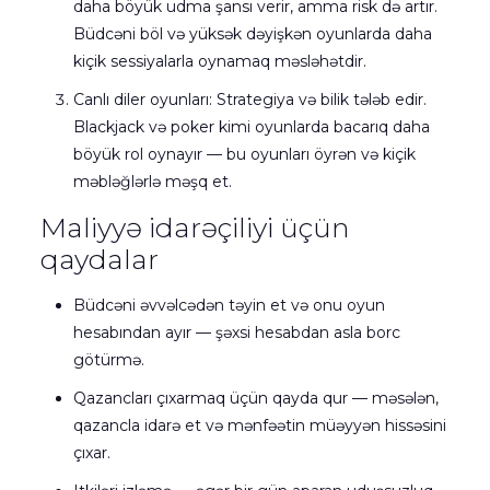
daha böyük udma şansı verir, amma risk də artır.
Büdcəni böl və yüksək dəyişkən oyunlarda daha
kiçik sessiyalarla oynamaq məsləhətdir.
Canlı diler oyunları: Strategiya və bilik tələb edir.
Blackjack və poker kimi oyunlarda bacarıq daha
böyük rol oynayır — bu oyunları öyrən və kiçik
məbləğlərlə məşq et.
Maliyyə idarəçiliyi üçün
qaydalar
Büdcəni əvvəlcədən təyin et və onu oyun
hesabından ayır — şəxsi hesabdan asla borc
götürmə.
Qazancları çıxarmaq üçün qayda qur — məsələn,
qazancla idarə et və mənfəətin müəyyən hissəsini
çıxar.