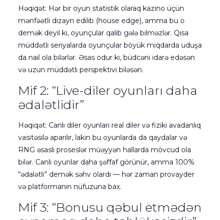
Həqiqət: Hər bir oyun statistik olaraq kazino üçün
mənfəətli dizayn edilib (house edge), amma bu o
demək deyil ki, oyunçular qalib gələ bilməzlər. Qısa
müddətli seriyalarda oyunçular böyük miqdarda uduşa
da nail ola bilərlər. Əsas odur ki, büdcəni idarə edəsən
və uzun müddətli perspektivi biləsən.
Mif 2: “Live-diler oyunları daha
ədalətlidir”
Həqiqət: Canlı diler oyunları real diler və fiziki avadanlıq
vasitəsilə aparılır, lakin bu oyunlarda da qaydalar və
RNG əsaslı proseslər müəyyən hallarda mövcud ola
bilər. Canlı oyunlar daha şəffaf görünür, amma 100%
“ədalətli” demək səhv olardı — hər zaman provayder
və platformanın nüfuzuna bax.
Mif 3: “Bonusu qəbul etmədən