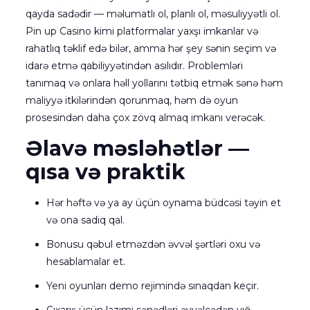
qayda sadədir — məlumatlı ol, planlı ol, məsuliyyətli ol.
Pin up Casino kimi platformalar yaxşı imkanlar və
rahatlıq təklif edə bilər, amma hər şey sənin seçim və
idarə etmə qabiliyyətindən asılıdır. Problemləri
tanımaq və onlara həll yollarını tətbiq etmək sənə həm
maliyyə itkilərindən qorunmaq, həm də oyun
prosesindən daha çox zövq almaq imkanı verəcək.
Əlavə məsləhətlər —
qısa və praktik
Hər həftə və ya ay üçün oynama büdcəsi təyin et
və ona sadiq qal.
Bonusu qəbul etməzdən əvvəl şərtləri oxu və
hesablamalar et.
Yeni oyunları demo rejimində sınaqdan keçir.