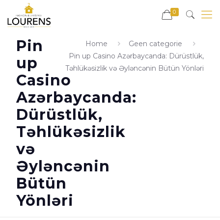
0
Pin
Home
Geen categorie
Pin up Casino Azərbaycanda: Dürüstlük,
up
Təhlükəsizlik və Əyləncənin Bütün Yönləri
Casino
Azərbaycanda:
Dürüstlük,
Təhlükəsizlik
və
Əyləncənin
Bütün
Yönləri