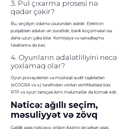
3. Pul çıxarma prosesi nə
qədər çəkir?
Bu, seçdiyin ödəmə üsulundan asılıdır. Elektron
pulqabıları adətən ən sürətlidir, bank köçürmələri isə
daha uzun çəkə bilər. Komissiya və sənədləşmə
tələblərinə də bax.
4. Oyunların ədalətliliyini necə
yoxlamaq olar?
Oyun provayderləri və müstəqil audit təşkilatları
(eCOGRA və s.) tərəfindən verilən sertifikatlara bax.
RTP və oyun tarixçəsi kimi məlumatlar da kömək edir.
Nəticə: ağıllı seçim,
məsuliyyət və zövq
Gəldik əsas nəticəyə: onlayn kazino seçərkən əsas