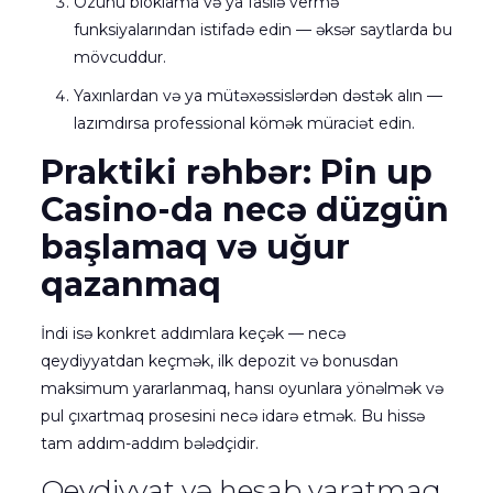
Özünü bloklama və ya fasilə vermə
funksiyalarından istifadə edin — əksər saytlarda bu
mövcuddur.
Yaxınlardan və ya mütəxəssislərdən dəstək alın —
lazımdırsa professional kömək müraciət edin.
Praktiki rəhbər: Pin up
Casino-da necə düzgün
başlamaq və uğur
qazanmaq
İndi isə konkret addımlara keçək — necə
qeydiyyatdan keçmək, ilk depozit və bonusdan
maksimum yararlanmaq, hansı oyunlara yönəlmək və
pul çıxartmaq prosesini necə idarə etmək. Bu hissə
tam addım-addım bələdçidir.
Qeydiyyat və hesab yaratmaq