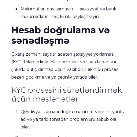
Məlumatları paylaşmayın — şəxsiyyət və bank
məlumatlarını heç kimlə paylaşmayın.
Hesab doğrulama və
sənədləşmə
Çıxarış zamanı saytlar adətən şəxsiyyət yoxlaması
(KYC) tələb edirlər. Bu, normaldır və saytda qanuni
şəkildə pul çıxarmaq üçün vacibdir. Lakin bu proses
bəzən gecikmə və ya çətinlik yarada bilər.
KYC prosesini sürətləndirmək
üçün məsləhətlər
Qeydiyyat zamanı doğru məlumat verin — yanlış
ad və ya tarix sonradan problemlərə səbəb ola
bilər.