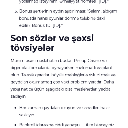
yoxlamaq istəyirəm. Əməliyyat nömrəsi: [ID].”
Bonus şərtlərinin aydınlaşdırılması: “Salam, aldığım
bonusda hansı oyunlar dönmə tələbinə daxil
edilir? Bonus ID: [ID].”
Son sözlər və şəxsi
tövsiyələr
Mənim əsas məsləhətim budur: Pin up Casino və
digər platformalarda oynayarkən məlumatlı və planlı
olun. Tələsik qərarlar, böyük məbləğlərlə risk etmək və
qaydaları oxumamaq çox vaxt problem yaradır. Daha
yaxşı nəticə üçün aşağıdakı qısa məsləhətləri yadda
saxlayın:
Hər zaman qaydaları oxuyun və sənədləri hazır
saxlayın.
Bankroll idarəsinə ciddi yanaşın — itirə biləcəyiniz