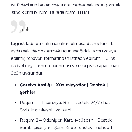
İstifadəçilərin bəzən məlumatı cədvəl şəklində görmək
istədiklərini bilirəm. Burada rəsmi HTML
table
tagı istifadə etmək mümkün olmasa da, məlumatı
aydın şəkildə göstərmək üçün aşağıdakı simulyasiya
edilmiş “cədvəl” formatından istifadə edirəm. Bu, əsl
cədvəl deyil, amma oxunması və müqayisə aparılması
üçün uyğundur.
Çərçivə başlığı – Xüsusiyyətlər | Dəstək |
Şərhlər
Rəqəm 1 – Lisenziya: Bəli | Dəstək: 24/7 chat |
Şərh: Məsuliyyətli və sürətli
Rəqəm 2 – Ödənişlər: Kart, e-cüzdan | Dəstək:
Sürətli çıxarışlar | Şərh: Kripto dəstəyi məhdud