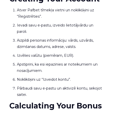
Atver Pafbet tīmekļa vietni un noklikšķini uz
“Reģistrēties”.
Ievadi savu e-pastu, izveido lietotājvārdu un
paroli.
Aizpildi personas informāciju: vārds, uzvārds,
dzimšanas datums, adrese, valsts.
Izvēlies valūtu (piemēram, EUR).
Apstiprini, ka esi iepazinies ar noteikumiem un
nosacījumiem.
Noklikšķini uz “Izveidot kontu”.
Pārbaudi savu e-pastu un aktivizē kontu, sekojot
saitei.
Calculating Your Bonus