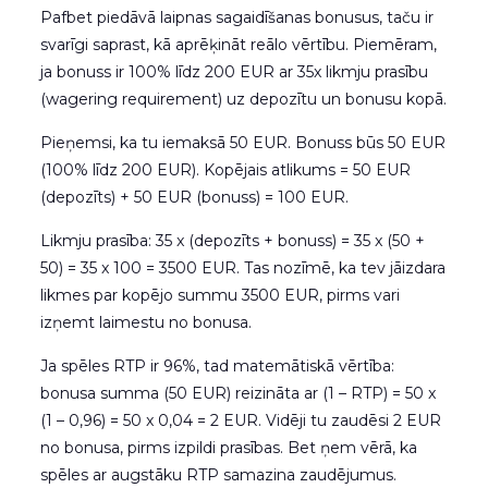
Pafbet piedāvā laipnas sagaidīšanas bonusus, taču ir
svarīgi saprast, kā aprēķināt reālo vērtību. Piemēram,
ja bonuss ir 100% līdz 200 EUR ar 35x likmju prasību
(wagering requirement) uz depozītu un bonusu kopā.
Pieņemsi, ka tu iemaksā 50 EUR. Bonuss būs 50 EUR
(100% līdz 200 EUR). Kopējais atlikums = 50 EUR
(depozīts) + 50 EUR (bonuss) = 100 EUR.
Likmju prasība: 35 x (depozīts + bonuss) = 35 x (50 +
50) = 35 x 100 = 3500 EUR. Tas nozīmē, ka tev jāizdara
likmes par kopējo summu 3500 EUR, pirms vari
izņemt laimestu no bonusa.
Ja spēles RTP ir 96%, tad matemātiskā vērtība:
bonusa summa (50 EUR) reizināta ar (1 – RTP) = 50 x
(1 – 0,96) = 50 x 0,04 = 2 EUR. Vidēji tu zaudēsi 2 EUR
no bonusa, pirms izpildi prasības. Bet ņem vērā, ka
spēles ar augstāku RTP samazina zaudējumus.