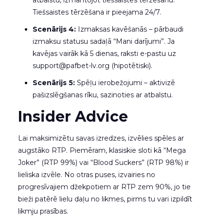
atbalstu, izmantojot tiešsaistes tērzēšanu.
Tiešsaistes tērzēšana ir pieejama 24/7.
Scenārijs 4:
Izmaksas kavēšanās – pārbaudi
izmaksu statusu sadaļā “Mani darījumi”. Ja
kavējas vairāk kā 5 dienas, raksti e-pastu uz
support@pafbet-lv.org (hipotētiski).
Scenārijs 5:
Spēļu ierobežojumi – aktivizē
pašizslēgšanas rīku, sazinoties ar atbalstu.
Insider Advice
Lai maksimizētu savas izredzes, izvēlies spēles ar
augstāko RTP. Piemēram, klasiskie sloti kā “Mega
Joker” (RTP 99%) vai “Blood Suckers” (RTP 98%) ir
lieliska izvēle. No otras puses, izvairies no
progresīvajiem džekpotiem ar RTP zem 90%, jo tie
bieži patērē lielu daļu no likmes, pirms tu vari izpildīt
likmju prasības.