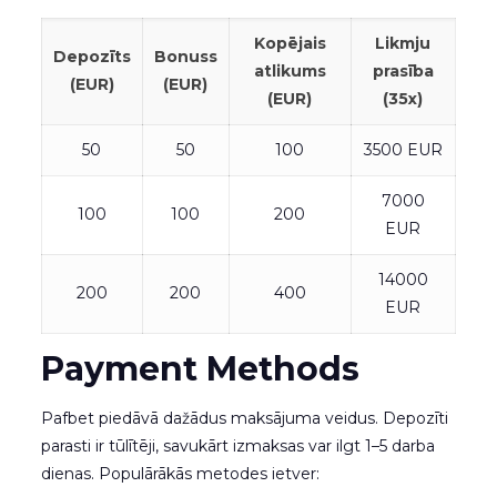
Kopējais
Likmju
Depozīts
Bonuss
atlikums
prasība
(EUR)
(EUR)
(EUR)
(35x)
50
50
100
3500 EUR
7000
100
100
200
EUR
14000
200
200
400
EUR
Payment Methods
Pafbet piedāvā dažādus maksājuma veidus. Depozīti
parasti ir tūlītēji, savukārt izmaksas var ilgt 1–5 darba
dienas. Populārākās metodes ietver: