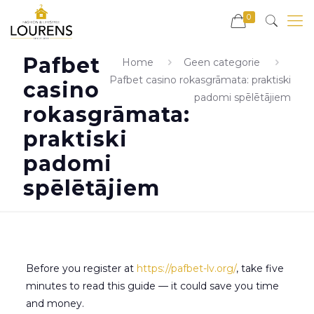
0
Pafbet
Home
Geen categorie
Pafbet casino rokasgrāmata: praktiski
casino
padomi spēlētājiem
rokasgrāmata:
praktiski
padomi
spēlētājiem
Before you register at
https://pafbet-lv.org/
, take five
minutes to read this guide — it could save you time
and money.