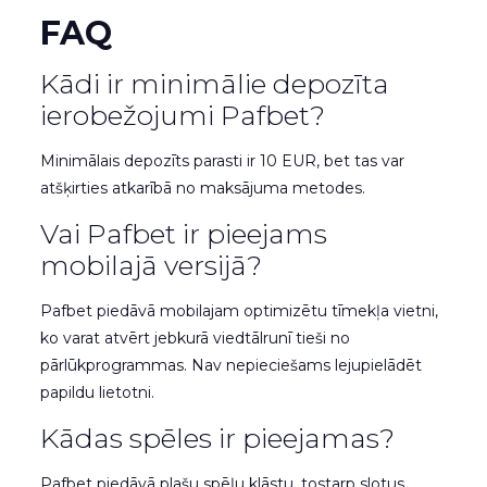
FAQ
Kādi ir minimālie depozīta
ierobežojumi Pafbet?
Minimālais depozīts parasti ir 10 EUR, bet tas var
atšķirties atkarībā no maksājuma metodes.
Vai Pafbet ir pieejams
mobilajā versijā?
Pafbet piedāvā mobilajam optimizētu tīmekļa vietni,
ko varat atvērt jebkurā viedtālrunī tieši no
pārlūkprogrammas. Nav nepieciešams lejupielādēt
papildu lietotni.
Kādas spēles ir pieejamas?
Pafbet piedāvā plašu spēļu klāstu, tostarp slotus,