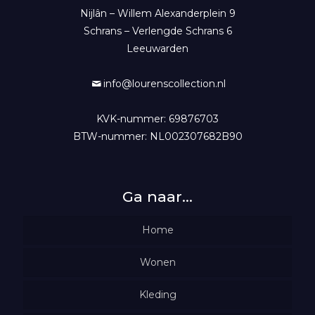
Nijlân – Willem Alexanderplein 9
Schrans – Verlengde Schrans 6
Leeuwarden
info@lourenscollection.nl
KVK-nummer: 69876703
BTW-nummer: NL002307682B90
Ga naar…
Home
Wonen
Woondecoratie
Kleding