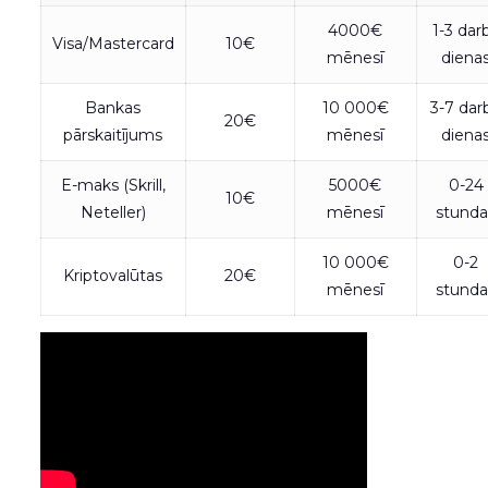
4000€
1-3 dar
Visa/Mastercard
10€
mēnesī
diena
Bankas
10 000€
3-7 dar
20€
pārskaitījums
mēnesī
diena
E-maks (Skrill,
5000€
0-24
10€
Neteller)
mēnesī
stunda
10 000€
0-2
Kriptovalūtas
20€
mēnesī
stunda