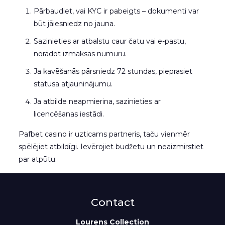
Pārbaudiet, vai KYC ir pabeigts – dokumenti var
būt jāiesniedz no jauna.
Sazinieties ar atbalstu caur čatu vai e-pastu,
norādot izmaksas numuru.
Ja kavēšanās pārsniedz 72 stundas, pieprasiet
statusa atjauninājumu.
Ja atbilde neapmierina, sazinieties ar
licencēšanas iestādi.
Pafbet casino ir uzticams partneris, taču vienmēr
spēlējiet atbildīgi. Ievērojiet budžetu un neaizmirstiet
par atpūtu.
Contact
Lourens Collection