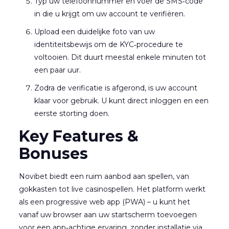
Typ uw telefoonnummer en voer de SMS‑code
in die u krijgt om uw account te verifiëren.
Upload een duidelijke foto van uw
identiteitsbewijs om de KYC‑procedure te
voltooien. Dit duurt meestal enkele minuten tot
een paar uur.
Zodra de verificatie is afgerond, is uw account
klaar voor gebruik. U kunt direct inloggen en een
eerste storting doen.
Key Features &
Bonuses
Novibet biedt een ruim aanbod aan spellen, van
gokkasten tot live casinospellen. Het platform werkt
als een progressive web app (PWA) – u kunt het
vanaf uw browser aan uw startscherm toevoegen
voor een app‑achtige ervaring, zonder installatie via