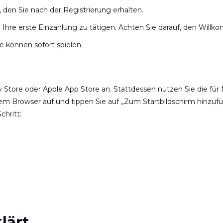
, den Sie nach der Registrierung erhalten.
 Ihre erste Einzahlung zu tätigen. Achten Sie darauf, den Willk
ie können sofort spielen.
 Store oder Apple App Store an. Stattdessen nutzen Sie die für
em Browser auf und tippen Sie auf „Zum Startbildschirm hinzuf
chritt:
lärt