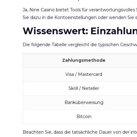
Ja, Nine Casino bietet Tools für verantwortungsvolles 
Sie dazu in die Kontoeinstellungen oder wenden Sie 
Wissenswert: Einzahlu
Die folgende Tabelle vergleicht die typischen Geschw
Zahlungsmethode
Visa / Mastercard
Skrill / Neteller
Banküberweisung
Bitcoin
Beachten Sie, dass die tatsächliche Dauer von der i