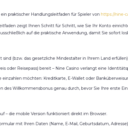
 ein praktischer Handlungsleitfaden für Spieler von
https://nine-
Leitfaden zeigt Ihnen Schritt für Schritt, wie Sie Ihr Konto ein
usschließlich auf die praktische Anwendung, damit Sie sofort lo
lt sind (bzw. das gesetzliche Mindestalter in Ihrem Land erfüllen)
is oder Reisepass) bereit – Nine Casino verlangt eine Identität
 einzahlen möchten: Kreditkarte, E-Wallet oder Banküberweisu
n des Willkommensbonus genau durch, bevor Sie Ihre erste Ein
uf – die mobile Version funktioniert direkt im Browser.
s Formular mit Ihren Daten (Name, E‑Mail, Geburtsdatum, Adresse)