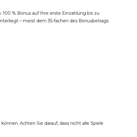
 100 % Bonus auf Ihre erste Einzahlung bis zu
nterliegt – meist dem 35-fachen des Bonusbetrags
nnen. Achten Sie darauf, dass nicht alle Spiele