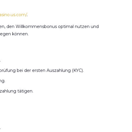
casino.us.com/
.
richten, den Willkommensbonus optimal nutzen und
slegen können.
.
sprüfung bei der ersten Auszahlung (KYC).
ng.
zahlung tätigen.
.