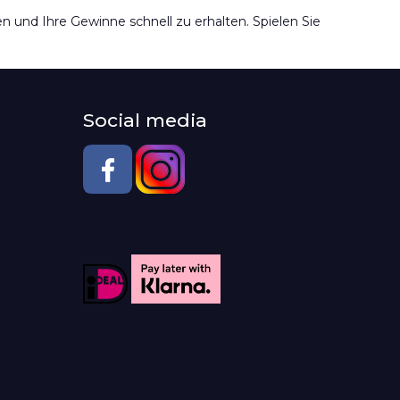
n und Ihre Gewinne schnell zu erhalten. Spielen Sie
Social media