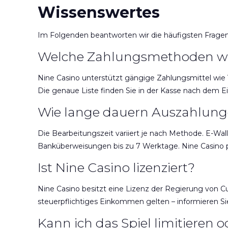
Wissenswertes
Im Folgenden beantworten wir die häufigsten Fragen
Welche Zahlungsmethoden we
Nine Casino unterstützt gängige Zahlungsmittel wie V
Die genaue Liste finden Sie in der Kasse nach dem E
Wie lange dauern Auszahlun
Die Bearbeitungszeit variiert je nach Methode. E-Wa
Banküberweisungen bis zu 7 Werktage. Nine Casino pr
Ist Nine Casino lizenziert?
Nine Casino besitzt eine Lizenz der Regierung von Cu
steuerpflichtiges Einkommen gelten – informieren Si
Kann ich das Spiel limitieren 