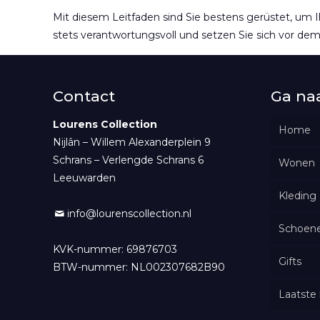
Mit diesem Leitfaden sind Sie bestens gerüstet, um I
stets verantwortungsvoll und setzen Sie sich vor dem
Contact
Ga na
Lourens Collection
Home
Nijlân – Willem Alexanderplein 9
Schrans – Verlengde Schrans 6
Wonen
Leeuwarden
Kleding
Woon
info@lourenscollection.nl
Schoen
Verli
Truie
KVK-nummer: 69876703
Gifts
Wasp
Shirt
Ve
BTW-nummer: NL002307682B90
Laatste
Kaar
Jurk
Geuro
To