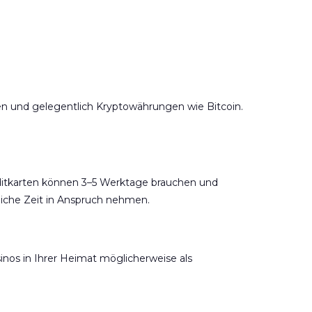
gen und gelegentlich Kryptowährungen wie Bitcoin.
editkarten können 3–5 Werktage brauchen und
liche Zeit in Anspruch nehmen.
inos in Ihrer Heimat möglicherweise als