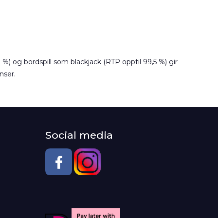
%) og bordspill som blackjack (RTP opptil 99,5 %) gir
nser.
Social media