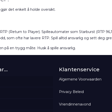
 gjør det enkelt å holde oversikt.
RTP (Return to Player). Spilleautomater som Starburst (RTP 96,1 
d, som ofte har lavere RTP. Spill alltid ansvarlig og sett deg gre
en på en trygg måte. Husk å spille ansvarlig.
ar…
Klantenservice
Algemene Voorwaarden
Privacy Beleid
decoratie
Vriendinnenavond