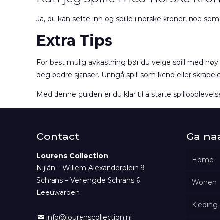
Ja, du kan sette inn og spille i norske kroner, noe som
Extra Tips
For best mulig avkastning bør du velge spill med høy 
deg bedre sjanser. Unngå spill som keno eller skrapelod
Med denne guiden er du klar til å starte spillopplevels
Contact
Ga na
Lourens Collection
Home
Nijlân – Willem Alexanderplein 9
Schrans – Verlengde Schrans 6
Wonen
Leeuwarden
Kleding
Woon
info@lourenscollection.nl