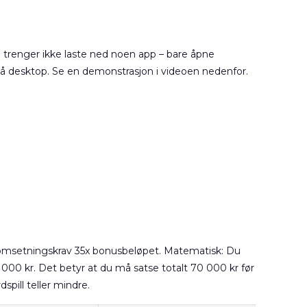
u trenger ikke laste ned noen app – bare åpne
m på desktop. Se en demonstrasjon i videoen nedenfor.
 omsetningskrav 35x bonusbeløpet. Matematisk: Du
 000 kr. Det betyr at du må satse totalt 70 000 kr før
spill teller mindre.