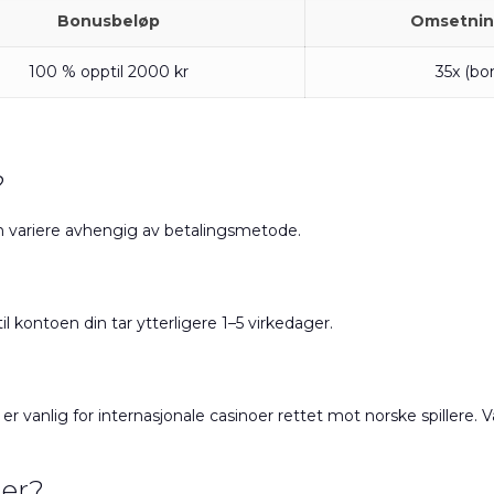
Bonusbeløp
Omsetnin
100 % opptil 2000 kr
35x (bo
?
n variere avhengig av betalingsmetode.
 kontoen din tar ytterligere 1–5 virkedager.
m er vanlig for internasjonale casinoer rettet mot norske spille
ner?