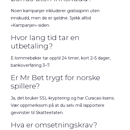
Noen kampanjer inkluderer gratisspinn uten
innskudd, men de er sjeldne. Sjekk alltid
«Kampanjer»-siden.
Hvor lang tid tar en
utbetaling?
E-lommebøker tar opptil 24 timer, kort 2–5 dager,
bankoverføring 3–7.
Er Mr Bet trygt for norske
spillere?
Ja, det bruker SSL-kryptering og har Curacao-lisens.
Vær oppmerksom på at du selv må rapportere
gevinster til Skatteetaten.
Hva er omsetningskrav?