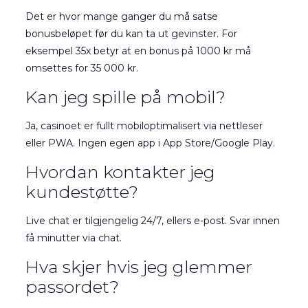
Det er hvor mange ganger du må satse
bonusbeløpet før du kan ta ut gevinster. For
eksempel 35x betyr at en bonus på 1000 kr må
omsettes for 35 000 kr.
Kan jeg spille på mobil?
Ja, casinoet er fullt mobiloptimalisert via nettleser
eller PWA. Ingen egen app i App Store/Google Play.
Hvordan kontakter jeg
kundestøtte?
Live chat er tilgjengelig 24/7, ellers e-post. Svar innen
få minutter via chat.
Hva skjer hvis jeg glemmer
passordet?