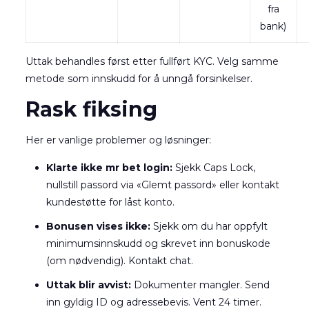
fra
bank)
Uttak behandles først etter fullført KYC. Velg samme
metode som innskudd for å unngå forsinkelser.
Rask fiksing
Her er vanlige problemer og løsninger:
Klarte ikke mr bet login:
Sjekk Caps Lock,
nullstill passord via «Glemt passord» eller kontakt
kundestøtte for låst konto.
Bonusen vises ikke:
Sjekk om du har oppfylt
minimumsinnskudd og skrevet inn bonuskode
(om nødvendig). Kontakt chat.
Uttak blir avvist:
Dokumenter mangler. Send
inn gyldig ID og adressebevis. Vent 24 timer.