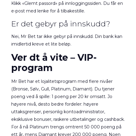
Klikk «Glemt passord» på innloggingssiden. Du får en
e-post med lenke for å tilbakestille.
Er det gebyr på innskudd?
Nei, Mr Bet tar ikke gebyr på innskudd. Din bank kan
imidlertid kreve et lite beløp.
Ver dt å vite – VIP-
program
Mr Bet har et lojalitetsprogram med flere nivåer
(Bronse, Sølv, Gull, Platinum, Diamant). Du tjener
poeng ved å spille: 1 poeng per 20 kr omsatt. Jo
høyere nivå, desto bedre fordeler: høyere
uttaksgrenser, personlig kontoadministrator,
eksklusive bonuser, raskere utbetalinger og cashback.
For å nå Platinum trengs omtrent 50 000 poeng på
ett år, mens Diamant krever 200 000 poeng. Noen