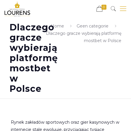
0
Dlaczego
Home
Geen categorie
Dlaczego gracze wybierają platformę
gracze
mostbet w Polsce
wybierają
platformę
mostbet
w
Polsce
Rynek zakładów sportowych oraz gier kasynowych w
internecie stale ewoluuje, przyciągając tysiące