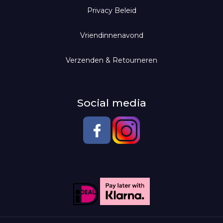
Geurolie voor diffuser
Leggings
Privacy Beleid
Scentlamp
Vriendinnenavond
Scentoil
Verzenden & Retourneren
Social media