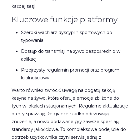
każdej sesji.
Kluczowe funkcje platformy
Szeroki wachlarz dyscyplin sportowych do
typowania.
Dostęp do transmisji na żywo bezpośrednio w
aplikacji.
Przejrzysty regulamin promocji oraz program
lojalnościowy.
Warto również zwrócić uwagę na bogatą sekcję
kasyna na żywo, która oferuje emocje zbliżone do
tych w lokalach stacjonarnych. Regularne aktualizacje
oferty sprawiają, że gracze rzadko odczuwają
znużenie, a nowo dodawane gry zawsze spełniają
standardy jakościowe. To kompleksowe podejście do
potrzeb użytkownika czyni serwis jedną z