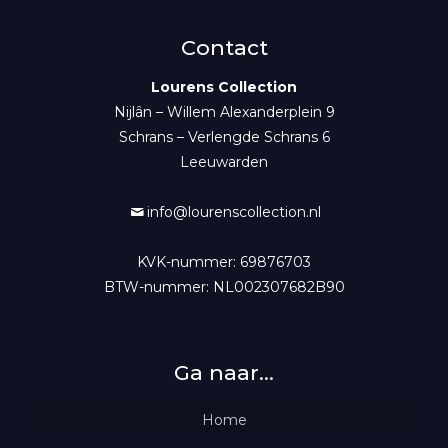
Contact
Lourens Collection
Nijlân – Willem Alexanderplein 9
Schrans – Verlengde Schrans 6
Leeuwarden
info@lourenscollection.nl
KVK-nummer: 69876703
BTW-nummer: NL002307682B90
Ga naar…
Home