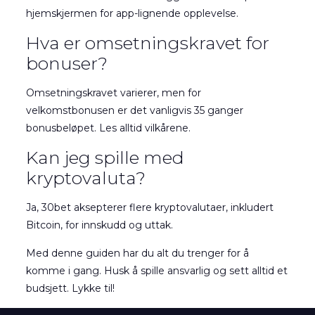
hjemskjermen for app-lignende opplevelse.
Hva er omsetningskravet for
bonuser?
Omsetningskravet varierer, men for
velkomstbonusen er det vanligvis 35 ganger
bonusbeløpet. Les alltid vilkårene.
Kan jeg spille med
kryptovaluta?
Ja, 30bet aksepterer flere kryptovalutaer, inkludert
Bitcoin, for innskudd og uttak.
Med denne guiden har du alt du trenger for å
komme i gang. Husk å spille ansvarlig og sett alltid et
budsjett. Lykke til!