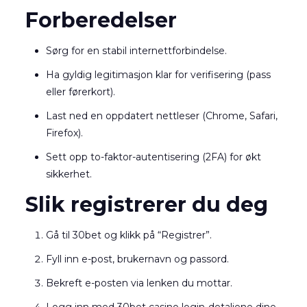
Forberedelser
Sørg for en stabil internettforbindelse.
Ha gyldig legitimasjon klar for verifisering (pass
eller førerkort).
Last ned en oppdatert nettleser (Chrome, Safari,
Firefox).
Sett opp to-faktor-autentisering (2FA) for økt
sikkerhet.
Slik registrerer du deg
Gå til 30bet og klikk på “Registrer”.
Fyll inn e-post, brukernavn og passord.
Bekreft e-posten via lenken du mottar.