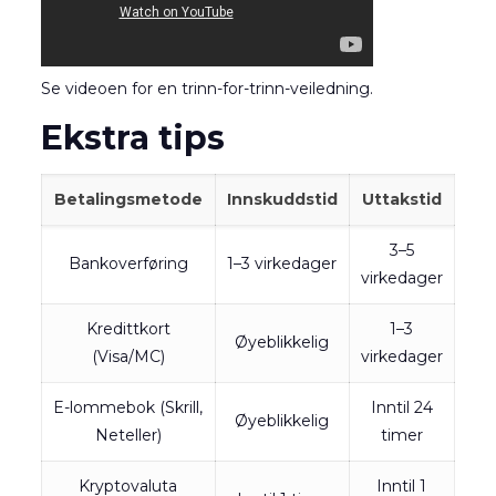
Se videoen for en trinn-for-trinn-veiledning.
Ekstra tips
Betalingsmetode
Innskuddstid
Uttakstid
3–5
Bankoverføring
1–3 virkedager
virkedager
Kredittkort
1–3
Øyeblikkelig
(Visa/MC)
virkedager
E-lommebok (Skrill,
Inntil 24
Øyeblikkelig
Neteller)
timer
Kryptovaluta
Inntil 1