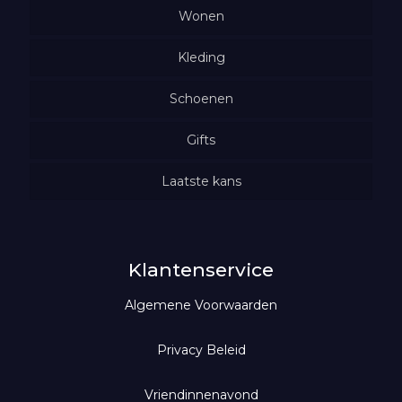
Wonen
Woondecoratie
Kleding
Schoenen
Verlichting
Truien
Wasparfum
Gifts
Shirts
Vesten
Geurolie met tekst
Kaarsen & geuren
Laatste kans
Jurken
Tops
100% Leuk
Rokken
Kaarsen
Cadeaubon
Scentchips
Jeans
Klantenservice
Algemene Voorwaarden
Geurdiffusers
Jassen
Broeken
Geurolie voor diffuser
Leggings
Privacy Beleid
Scentlamp
Vriendinnenavond