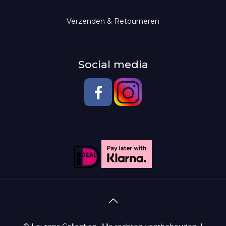
Scentoil
Verzenden & Retourneren
Social media