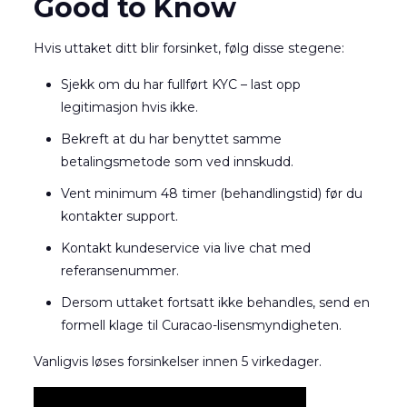
Good to Know
Hvis uttaket ditt blir forsinket, følg disse stegene:
Sjekk om du har fullført KYC – last opp
legitimasjon hvis ikke.
Bekreft at du har benyttet samme
betalingsmetode som ved innskudd.
Vent minimum 48 timer (behandlingstid) før du
kontakter support.
Kontakt kundeservice via live chat med
referansenummer.
Dersom uttaket fortsatt ikke behandles, send en
formell klage til Curacao-lisensmyndigheten.
Vanligvis løses forsinkelser innen 5 virkedager.