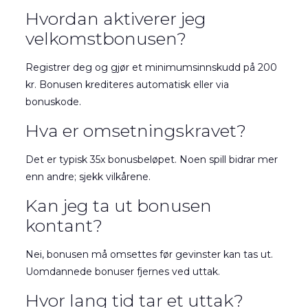
Hvordan aktiverer jeg
velkomstbonusen?
Registrer deg og gjør et minimumsinnskudd på 200
kr. Bonusen krediteres automatisk eller via
bonuskode.
Hva er omsetningskravet?
Det er typisk 35x bonusbeløpet. Noen spill bidrar mer
enn andre; sjekk vilkårene.
Kan jeg ta ut bonusen
kontant?
Nei, bonusen må omsettes før gevinster kan tas ut.
Uomdannede bonuser fjernes ved uttak.
Hvor lang tid tar et uttak?