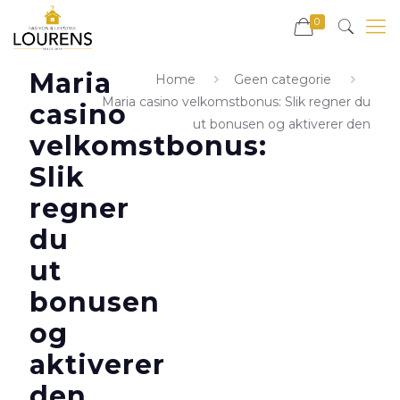
0
Maria
Home
Geen categorie
Maria casino velkomstbonus: Slik regner du
casino
ut bonusen og aktiverer den
velkomstbonus:
Slik
regner
du
ut
bonusen
og
aktiverer
den