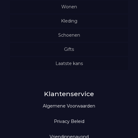
Wonen
Woondecoratie
Kleding
Schoenen
Verlichting
Truien
Wasparfum
Gifts
Shirts
Vesten
Geurolie met tekst
Kaarsen & geuren
Laatste kans
Jurken
Tops
100% Leuk
Rokken
Kaarsen
Cadeaubon
Scentchips
Jeans
Klantenservice
Algemene Voorwaarden
Geurdiffusers
Jassen
Broeken
Geurolie voor diffuser
Leggings
Privacy Beleid
Scentlamp
Vriendinnenavond