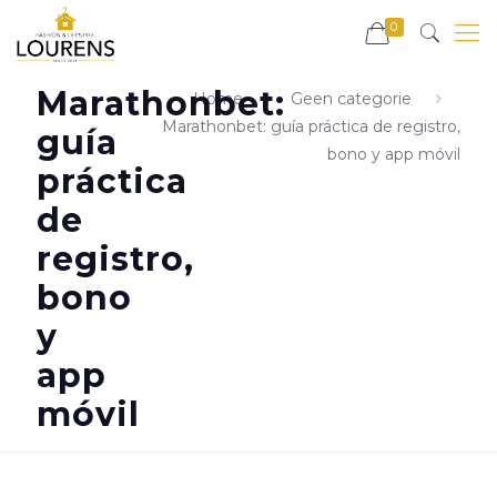
0
Marathonbet:
Home
Geen categorie
Marathonbet: guía práctica de registro,
guía
bono y app móvil
práctica
de
registro,
bono
y
app
móvil