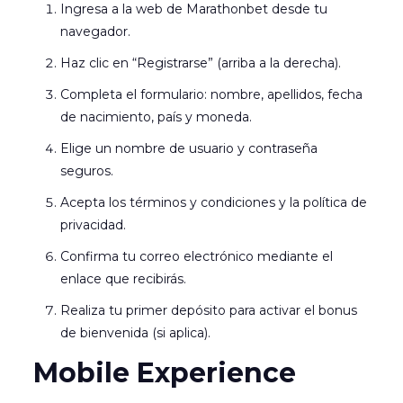
Ingresa a la web de Marathonbet desde tu
navegador.
Haz clic en “Registrarse” (arriba a la derecha).
Completa el formulario: nombre, apellidos, fecha
de nacimiento, país y moneda.
Elige un nombre de usuario y contraseña
seguros.
Acepta los términos y condiciones y la política de
privacidad.
Confirma tu correo electrónico mediante el
enlace que recibirás.
Realiza tu primer depósito para activar el bonus
de bienvenida (si aplica).
Mobile Experience