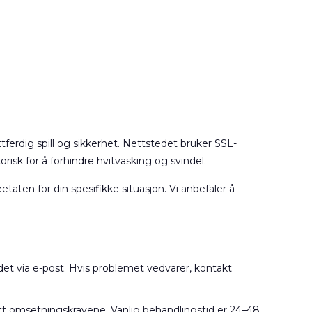
tferdig spill og sikkerhet. Nettstedet bruker SSL-
risk for å forhindre hvitvasking og svindel.
taten for din spesifikke situasjon. Vi anbefaler å
rdet via e-post. Hvis problemet vedvarer, kontakt
tt omsetningskravene. Vanlig behandlingstid er 24–48