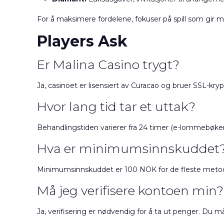
For å maksimere fordelene, fokuser på spill som gir m
Players Ask
Er Malina Casino trygt?
Ja, casinoet er lisensiert av Curacao og bruer SSL-kryp
Hvor lang tid tar et uttak?
Behandlingstiden varierer fra 24 timer (e-lommebøker) 
Hva er minimumsinnskuddet
Minimumsinnskuddet er 100 NOK for de fleste metod
Må jeg verifisere kontoen min?
Ja, verifisering er nødvendig for å ta ut penger. Du m