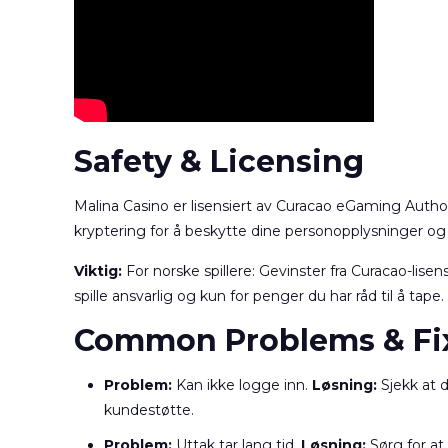
Safety & Licensing
Malina Casino er lisensiert av Curacao eGaming Authori
kryptering for å beskytte dine personopplysninger og tr
Viktig:
For norske spillere: Gevinster fra Curacao-lisen
spille ansvarlig og kun for penger du har råd til å tape.
Common Problems & Fi
Problem:
Kan ikke logge inn.
Løsning:
Sjekk at d
kundestøtte.
Problem:
Uttak tar lang tid.
Løsning:
Sørg for at