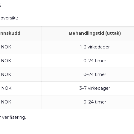
s
oversikt:
 innskudd
Behandlingstid (uttak)
0 NOK
1–3 virkedager
0 NOK
0–24 timer
0 NOK
0–24 timer
 NOK
3–7 virkedager
0 NOK
0–24 timer
verifisering.