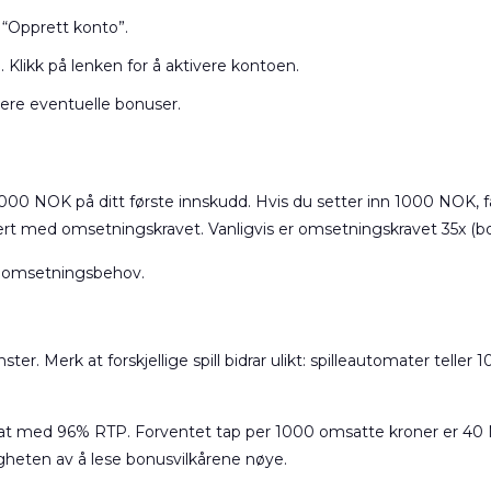
 “Opprett konto”.
Klikk på lenken for å aktivere kontoen.
ivere eventuelle bonuser.
2000 NOK på ditt første innskudd. Hvis du setter inn 1000 NOK, 
t med omsetningskravet. Vanligvis er omsetningskravet 35x (bo
lt omsetningsbehov.
r. Merk at forskjellige spill bidrar ulikt: spilleautomater teller 
mat med 96% RTP. Forventet tap per 1000 omsatte kroner er 40 
igheten av å lese bonusvilkårene nøye.