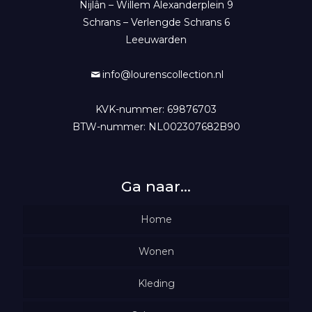
Nijlân – Willem Alexanderplein 9
Schrans – Verlengde Schrans 6
Leeuwarden
info@lourenscollection.nl
KVK-nummer: 69876703
BTW-nummer: NL002307682B90
Ga naar…
Home
Wonen
Woondecoratie
Kleding