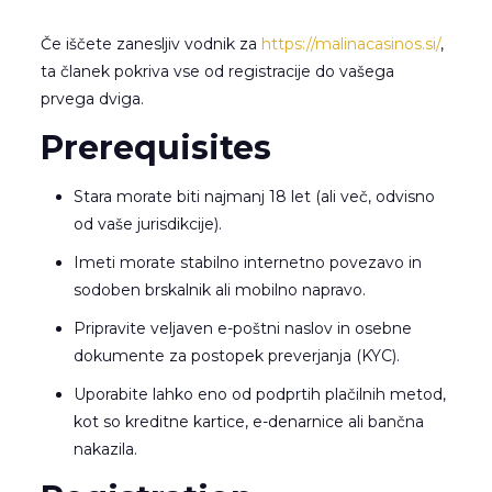
Če iščete zanesljiv vodnik za
https://malinacasinos.si/
,
ta članek pokriva vse od registracije do vašega
prvega dviga.
Prerequisites
Stara morate biti najmanj 18 let (ali več, odvisno
od vaše jurisdikcije).
Imeti morate stabilno internetno povezavo in
sodoben brskalnik ali mobilno napravo.
Pripravite veljaven e-poštni naslov in osebne
dokumente za postopek preverjanja (KYC).
Uporabite lahko eno od podprtih plačilnih metod,
kot so kreditne kartice, e-denarnice ali bančna
nakazila.