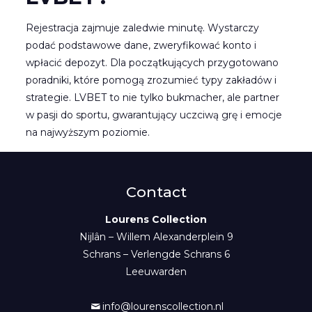
Rejestracja zajmuje zaledwie minutę. Wystarczy
podać podstawowe dane, zweryfikować konto i
wpłacić depozyt. Dla początkujących przygotowano
poradniki, które pomogą zrozumieć typy zakładów i
strategie. LVBET to nie tylko bukmacher, ale partner
w pasji do sportu, gwarantujący uczciwą grę i emocje
na najwyższym poziomie.
Contact
Lourens Collection
Nijlân – Willem Alexanderplein 9
Schrans – Verlengde Schrans 6
Leeuwarden
info@lourenscollection.nl