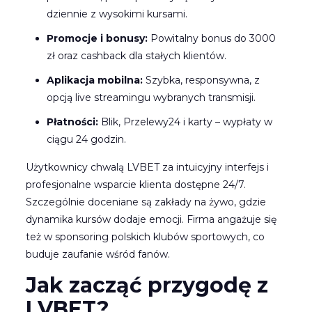
dziennie z wysokimi kursami.
Promocje i bonusy:
Powitalny bonus do 3000
zł oraz cashback dla stałych klientów.
Aplikacja mobilna:
Szybka, responsywna, z
opcją live streamingu wybranych transmisji.
Płatności:
Blik, Przelewy24 i karty – wypłaty w
ciągu 24 godzin.
Użytkownicy chwalą LVBET za intuicyjny interfejs i
profesjonalne wsparcie klienta dostępne 24/7.
Szczególnie doceniane są zakłady na żywo, gdzie
dynamika kursów dodaje emocji. Firma angażuje się
też w sponsoring polskich klubów sportowych, co
buduje zaufanie wśród fanów.
Jak zacząć przygodę z
LVBET?