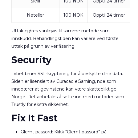
Skrill
100 NOK
Opptil 24 timer
Neteller
100 NOK
Opptil 24 timer
Uttak gjøres vanligvis til samme metode som
innskudd. Behandlingstiden kan variere ved første
uttak på grunn av verifisering.
Security
Lvbet bruer SSL-kryptering for å beskytte dine data.
Siden er lisensiert av Curacao eGaming, noe som
innebærer at gevinstene kan være skattepliktige i
Norge. Det anbefales å sette inn med metoder som
Trustly for ekstra sikkerhet.
Fix It Fast
Glemt passord: Klikk “Glemt passord” på