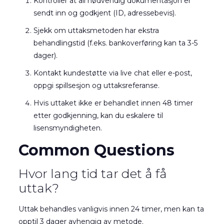
Kontroller at all nødvendig dokumentasjon er
sendt inn og godkjent (ID, adressebevis).
Sjekk om uttaksmetoden har ekstra
behandlingstid (f.eks. bankoverføring kan ta 3-5
dager).
Kontakt kundestøtte via live chat eller e-post,
oppgi spillsesjon og uttaksreferanse.
Hvis uttaket ikke er behandlet innen 48 timer
etter godkjenning, kan du eskalere til
lisensmyndigheten.
Common Questions
Hvor lang tid tar det å få
uttak?
Uttak behandles vanligvis innen 24 timer, men kan ta
opptil 3 dager avhengig av metode.