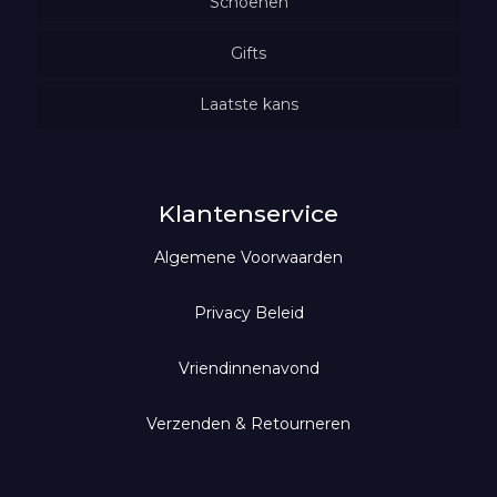
Schoenen
Verlichting
Truien
Wasparfum
Gifts
Shirts
Vesten
Geurolie met tekst
Kaarsen & geuren
Laatste kans
Jurken
Tops
100% Leuk
Rokken
Kaarsen
Cadeaubon
Scentchips
Jeans
Klantenservice
Algemene Voorwaarden
Geurdiffusers
Jassen
Broeken
Geurolie voor diffuser
Leggings
Privacy Beleid
Scentlamp
Vriendinnenavond
Scentoil
Verzenden & Retourneren