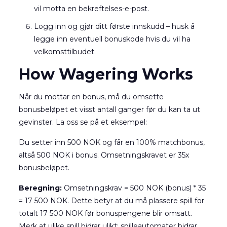
vil motta en bekreftelses-e-post.
Logg inn og gjør ditt første innskudd – husk å
legge inn eventuell bonuskode hvis du vil ha
velkomsttilbudet.
How Wagering Works
Når du mottar en bonus, må du omsette
bonusbeløpet et visst antall ganger før du kan ta ut
gevinster. La oss se på et eksempel:
Du setter inn 500 NOK og får en 100% matchbonus,
altså 500 NOK i bonus. Omsetningskravet er 35x
bonusbeløpet.
Beregning:
Omsetningskrav = 500 NOK (bonus) * 35
= 17 500 NOK. Dette betyr at du må plassere spill for
totalt 17 500 NOK før bonuspengene blir omsatt.
Merk at ulike spill bidrar ulikt: spilleautomater bidrar