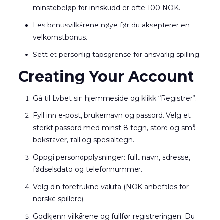
minstebeløp for innskudd er ofte 100 NOK.
Les bonusvilkårene nøye før du aksepterer en
velkomstbonus.
Sett et personlig tapsgrense for ansvarlig spilling.
Creating Your Account
Gå til Lvbet sin hjemmeside og klikk “Registrer”.
Fyll inn e-post, brukernavn og passord. Velg et
sterkt passord med minst 8 tegn, store og små
bokstaver, tall og spesialtegn.
Oppgi personopplysninger: fullt navn, adresse,
fødselsdato og telefonnummer.
Velg din foretrukne valuta (NOK anbefales for
norske spillere).
Godkjenn vilkårene og fullfør registreringen. Du