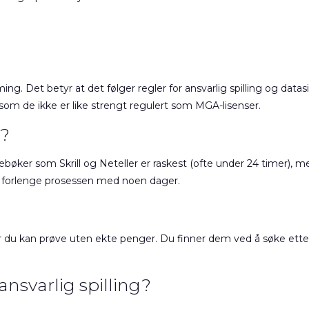
ng. Det betyr at det følger regler for ansvarlig spilling og datas
rsom de ikke er like strengt regulert som MGA-lisenser.
g?
øker som Skrill og Neteller er raskest (ofte under 24 timer), m
an forlenge prosessen med noen dager.
du kan prøve uten ekte penger. Du finner dem ved å søke etter “de
ansvarlig spilling?