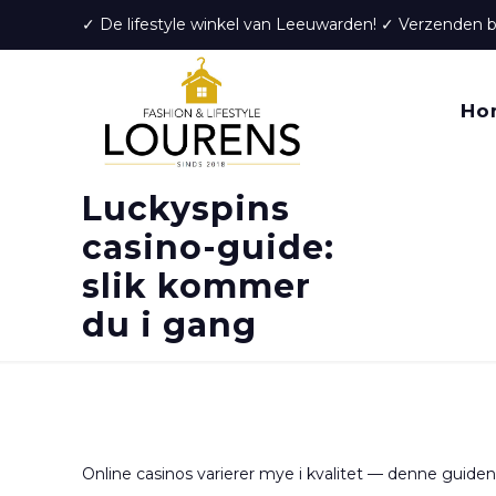
✓ De lifestyle winkel van Leeuwarden! ✓ Verzenden 
Ho
Luckyspins
casino-guide:
slik kommer
du i gang
Online casinos varierer mye i kvalitet — denne guide