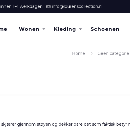
binnen 1-4 werkdagen
info@lourenscollection.nl
me
Wonen
Kleding
Schoenen
Home
Geen categorie
n skjærer gjennom støyen og dekker bare det som faktisk betyr n