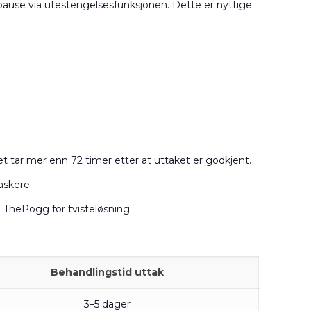
pause via utestengelsesfunksjonen. Dette er nyttige
et tar mer enn 72 timer etter at uttaket er godkjent.
askere.
m ThePogg for tvisteløsning.
Behandlingstid uttak
3–5 dager