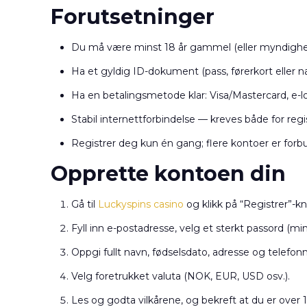
Forutsetninger
Du må være minst 18 år gammel (eller myndighetsa
Ha et gyldig ID-dokument (pass, førerkort eller nas
Ha en betalingsmetode klar: Visa/Mastercard, e-lo
Stabil internettforbindelse — kreves både for regis
Registrer deg kun én gang; flere kontoer er forbud
Opprette kontoen din
Gå til
Luckyspins casino
og klikk på “Registrer”-kn
Fyll inn e-postadresse, velg et sterkt passord (mi
Oppgi fullt navn, fødselsdato, adresse og telefon
Velg foretrukket valuta (NOK, EUR, USD osv.).
Les og godta vilkårene, og bekreft at du er over 1