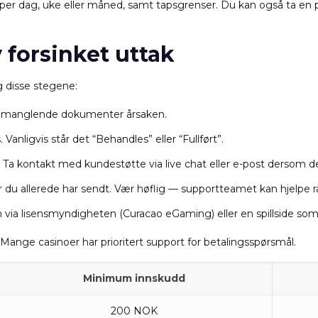
per dag, uke eller måned, samt tapsgrenser. Du kan også ta en 
 forsinket uttak
lg disse stegene:
e er manglende dokumenter årsaken.
 Vanligvis står det “Behandles” eller “Fullført”.
. Ta kontakt med kundestøtte via live chat eller e-post dersom d
du allerede har sendt. Vær høflig — supportteamet kan hjelpe r
en via lisensmyndigheten (Curacao eGaming) eller en spillside so
 Mange casinoer har prioritert support for betalingsspørsmål.
Minimum innskudd
200 NOK