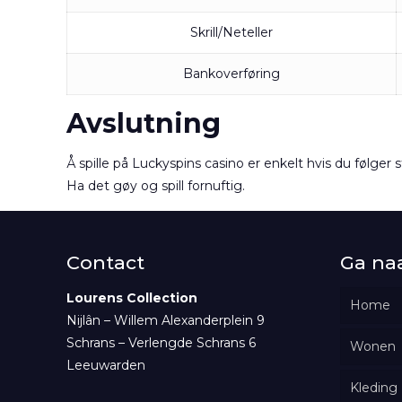
Skrill/Neteller
Bankoverføring
Avslutning
Å spille på Luckyspins casino er enkelt hvis du følger
Ha det gøy og spill fornuftig.
Contact
Ga na
Lourens Collection
Home
Nijlân – Willem Alexanderplein 9
Schrans – Verlengde Schrans 6
Wonen
Leeuwarden
Kleding
Woon