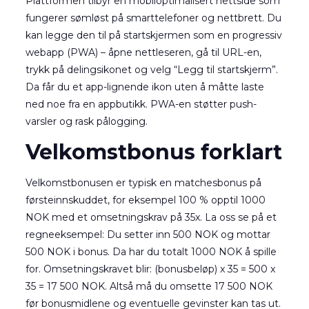
Plattformen tilbyr en mobiloptimalisert nettside som
fungerer sømløst på smarttelefoner og nettbrett. Du
kan legge den til på startskjermen som en progressiv
webapp (PWA) – åpne nettleseren, gå til URL-en,
trykk på delingsikonet og velg “Legg til startskjerm”.
Da får du et app-lignende ikon uten å måtte laste
ned noe fra en appbutikk. PWA-en støtter push-
varsler og rask pålogging.
Velkomstbonus forklart
Velkomstbonusen er typisk en matchesbonus på
førsteinnskuddet, for eksempel 100 % opptil 1000
NOK med et omsetningskrav på 35x. La oss se på et
regneeksempel: Du setter inn 500 NOK og mottar
500 NOK i bonus. Da har du totalt 1000 NOK å spille
for. Omsetningskravet blir: (bonusbeløp) x 35 = 500 x
35 = 17 500 NOK. Altså må du omsette 17 500 NOK
før bonusmidlene og eventuelle gevinster kan tas ut.