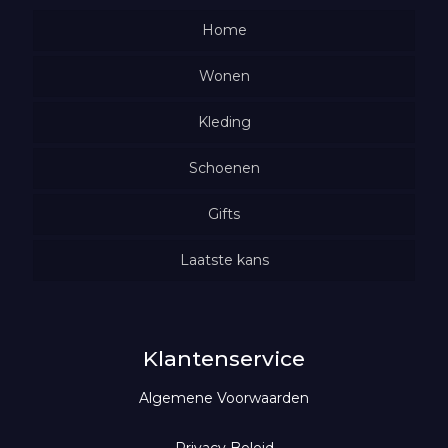
Home
Wonen
Woondecoratie
Kleding
Schoenen
Verlichting
Truien
Wasparfum
Gifts
Shirts
Vesten
Geurolie met tekst
Kaarsen & geuren
Laatste kans
Jurken
Tops
100% Leuk
Rokken
Kaarsen
Cadeaubon
Scentchips
Jeans
Klantenservice
Algemene Voorwaarden
Geurdiffusers
Jassen
Broeken
Geurolie voor diffuser
Leggings