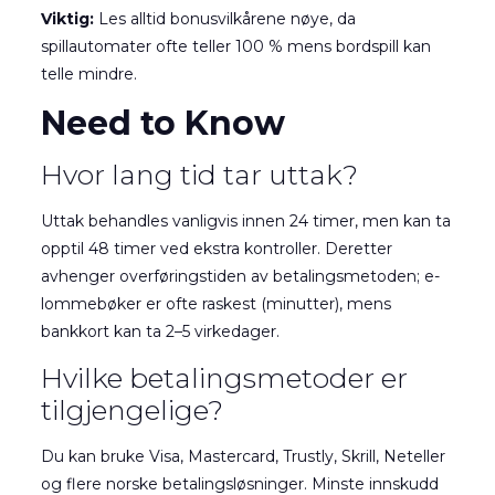
Viktig:
Les alltid bonusvilkårene nøye, da
spillautomater ofte teller 100 % mens bordspill kan
telle mindre.
Need to Know
Hvor lang tid tar uttak?
Uttak behandles vanligvis innen 24 timer, men kan ta
opptil 48 timer ved ekstra kontroller. Deretter
avhenger overføringstiden av betalingsmetoden; e-
lommebøker er ofte raskest (minutter), mens
bankkort kan ta 2–5 virkedager.
Hvilke betalingsmetoder er
tilgjengelige?
Du kan bruke Visa, Mastercard, Trustly, Skrill, Neteller
og flere norske betalingsløsninger. Minste innskudd