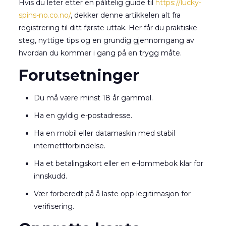
Hvis du leter etter en pålitelig guide til
https://lucky-
spins-no.co.no/
, dekker denne artikkelen alt fra
registrering til ditt første uttak. Her får du praktiske
steg, nyttige tips og en grundig gjennomgang av
hvordan du kommer i gang på en trygg måte.
Forutsetninger
Du må være minst 18 år gammel.
Ha en gyldig e-postadresse.
Ha en mobil eller datamaskin med stabil
internettforbindelse.
Ha et betalingskort eller en e-lommebok klar for
innskudd.
Vær forberedt på å laste opp legitimasjon for
verifisering.