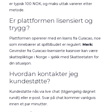
er typisk 100 NOK, og maks uttak varierer etter
metode.
Er plattformen lisensiert og
trygg?
Plattformen opererer med en lisens fra Curacao, noe
som innebærer at spilltilbudet er regulert.
Merk:
Gevinster fra Curacao-lisensierte kasinoer kan være
skattepliktige i Norge – sjekk med Skatteetaten for
din situasjon.
Hvordan kontakter jeg
kundestøtte?
Kundestøtte nås via live chat (tilgjengelig døgnet
rundt) eller e-post. Svar på chat kommer vanligvis
innen et par minutter.