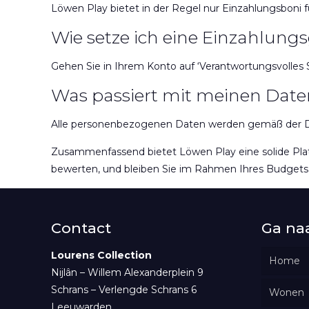
Löwen Play bietet in der Regel nur Einzahlungsboni f
Wie setze ich eine Einzahlung
Gehen Sie in Ihrem Konto auf ‘Verantwortungsvolles S
Was passiert mit meinen Date
Alle personenbezogenen Daten werden gemäß der DS
Zusammenfassend bietet Löwen Play eine solide Pla
bewerten, und bleiben Sie im Rahmen Ihres Budgets. 
Contact
Ga na
Lourens Collection
Home
Nijlân – Willem Alexanderplein 9
Schrans – Verlengde Schrans 6
Wonen
Leeuwarden