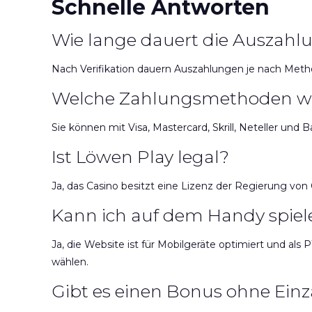
Schnelle Antworten
Wie lange dauert die Auszahl
Nach Verifikation dauern Auszahlungen je nach Met
Welche Zahlungsmethoden we
Sie können mit Visa, Mastercard, Skrill, Neteller und
Ist Löwen Play legal?
Ja, das Casino besitzt eine Lizenz der Regierung von C
Kann ich auf dem Handy spiel
Ja, die Website ist für Mobilgeräte optimiert und al
wählen.
Gibt es einen Bonus ohne Ein