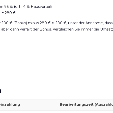
96 % (d. h. 4 % Hausvorteil).
 = 280 €.
100 € (Bonus) minus 280 € = -180 €, unter der Annahme, dass S
 aber dann verfällt der Bonus. Vergleichen Sie immer die Umsat
n
einzahlung
Bearbeitungszeit (Auszahl