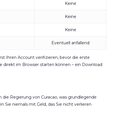
Keine
Keine
Keine
Eventuell anfallend
st Ihren Account verifizieren, bevor die erste
ie direkt im Browser starten können – ein Download
rch die Regierung von Curacao, was grundlegende
 Sie niemals mit Geld, das Sie nicht verlieren