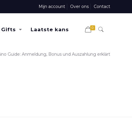
Mijn account
Over ons
Contact
0
Gifts
Laatste kans
ino Guide: Anmeldung, Bonus und Auszahlung erklärt