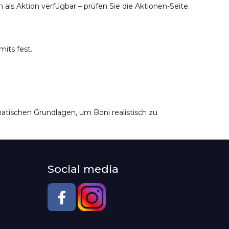
als Aktion verfügbar – prüfen Sie die Aktionen-Seite.
its fest.
tischen Grundlagen, um Boni realistisch zu
Social media