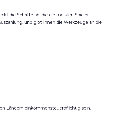
kt die Schritte ab, die die meisten Spieler
 Auszahlung, und gibt Ihnen die Werkzeuge an die
hen Ländern einkommensteuerpflichtig sein.