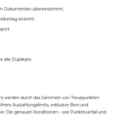
allen Dokumenten übereinstimmt.
tbetrag erreicht.
port.
 alle Duplikate.
latin) werden durch das Sammeln von Treuepunkten
 höhere Auszahlungslimits, exklusive Boni und
e: Die genauen Konditionen – wie Punkteverfall und