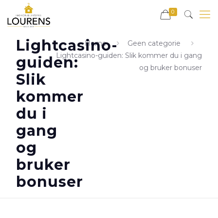
0
Lightcasino-
Home
Geen categorie
Lightcasino-guiden: Slik kommer du i gang
guiden:
og bruker bonuser
Slik
kommer
du i
gang
og
bruker
bonuser