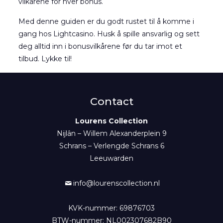
vilkårene for hver bonus.
Med denne guiden er du godt rustet til å komme i
gang hos Lightcasino. Husk å spille ansvarlig og sett
deg alltid inn i bonusvilkårene før du tar imot et
tilbud. Lykke til!
Contact
Lourens Collection
Nijlân – Willem Alexanderplein 9
Schrans – Verlengde Schrans 6
Leeuwarden
info@lourenscollection.nl
KVK-nummer: 69876703
BTW-nummer: NL002307682B90