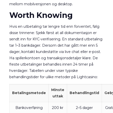
mellom mobilversjonen og desktop.
Worth Knowing
Hvis en utbetaling tar lengre tid enn forventet, følg
disse trinnene: Sjekk først at all dokumentasjon er
sendt inn for KYC-verifisering. En standard utbetaling
tar 1–3 bankdager. Dersom det har gått mer enn 5
dager, kontakt kundestøtte via live chat eller e-post.
Ha spillerkontoen og transaksjonsdetaljer klare. De
fleste utbetalinger behandles innen 24 timer på
hverdager. Tabellen under viser typiske
behandlingstider for ulike metoder på Lightcasino:
Minste
Betalingsmetode
Behandlingstid
Geb
uttak
Bankoverføring
200 kr
2–5 dager
Grat