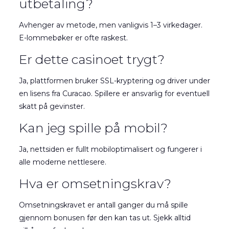
utbetaling?
Avhenger av metode, men vanligvis 1–3 virkedager.
E-lommebøker er ofte raskest.
Er dette casinoet trygt?
Ja, plattformen bruker SSL-kryptering og driver under
en lisens fra Curacao. Spillere er ansvarlig for eventuell
skatt på gevinster.
Kan jeg spille på mobil?
Ja, nettsiden er fullt mobiloptimalisert og fungerer i
alle moderne nettlesere.
Hva er omsetningskrav?
Omsetningskravet er antall ganger du må spille
gjennom bonusen før den kan tas ut. Sjekk alltid