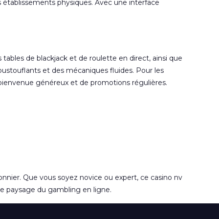
ds établissements physiques. Avec une interface
tables de blackjack et de roulette en direct, ainsi que
ustouflants et des mécaniques fluides. Pour les
 bienvenue généreux et de promotions régulières.
ionnier. Que vous soyez novice ou expert, ce casino nv
 le paysage du gambling en ligne.