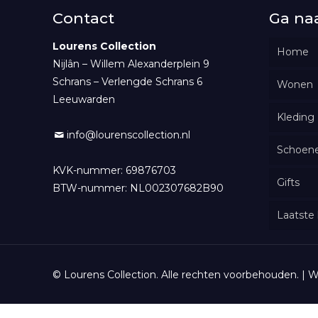
Contact
Ga na
Lourens Collection
Home
Nijlân – Willem Alexanderplein 9
Schrans – Verlengde Schrans 6
Wonen
Leeuwarden
Kleding
Woon
info@lourenscollection.nl
Schoen
Verli
Truie
KVK-nummer: 69876703
Gifts
Wasp
Shirt
Ve
BTW-nummer: NL002307682B90
Laatste
Kaar
Jurk
Geuro
To
Rokk
100%
Ka
© Lourens Collection. Alle rechten voorbehouden. |
W
Jean
Cade
Sc
Jass
Br