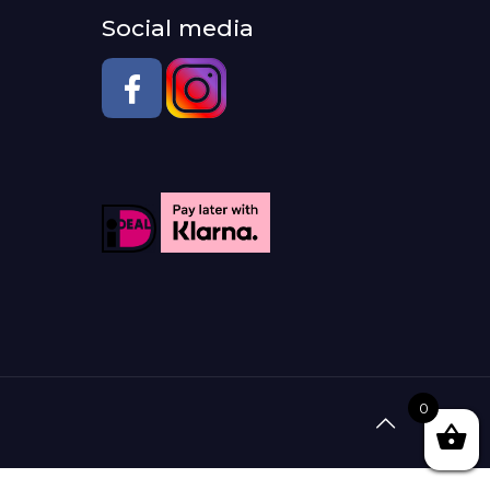
Social media
0