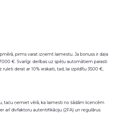
pmērā, pirms varat izņemt laimestu. Ja bonuss ir daļa
000 €. Svarīgi: derības uz spēļu automātiem parasti
eti derat ar 10% ieskaiti, tad, lai izpildītu 3500 €,
u, taču ņemiet vērā, ka laimesti no šādām licencēm
r arī divfaktoru autentifikāciju (2FA) un regulārus