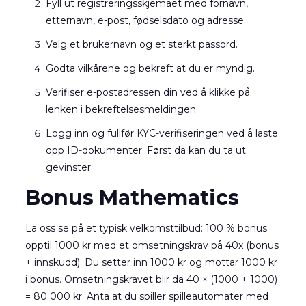
Fyll ut registreringsskjemaet med fornavn,
etternavn, e-post, fødselsdato og adresse.
Velg et brukernavn og et sterkt passord.
Godta vilkårene og bekreft at du er myndig.
Verifiser e-postadressen din ved å klikke på
lenken i bekreftelsesmeldingen.
Logg inn og fullfør KYC-verifiseringen ved å laste
opp ID-dokumenter. Først da kan du ta ut
gevinster.
Bonus Mathematics
La oss se på et typisk velkomsttilbud: 100 % bonus
opptil 1000 kr med et omsetningskrav på 40x (bonus
+ innskudd). Du setter inn 1000 kr og mottar 1000 kr
i bonus. Omsetningskravet blir da 40 × (1000 + 1000)
= 80 000 kr. Anta at du spiller spilleautomater med