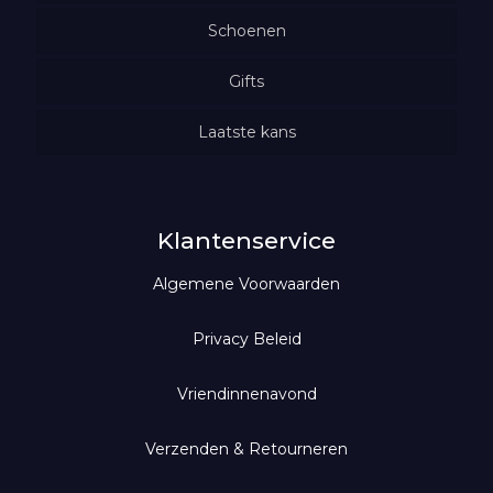
Schoenen
Verlichting
Truien
Wasparfum
Gifts
Shirts
Vesten
Geurolie met tekst
Kaarsen & geuren
Laatste kans
Jurken
Tops
100% Leuk
Rokken
Kaarsen
Cadeaubon
Scentchips
Jeans
Klantenservice
Algemene Voorwaarden
Geurdiffusers
Jassen
Broeken
Geurolie voor diffuser
Leggings
Privacy Beleid
Scentlamp
Vriendinnenavond
Scentoil
Verzenden & Retourneren