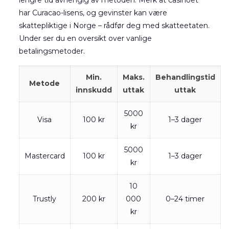
lengre tid avhengig av metoden. Merk at casinoet
har Curacao-lisens, og gevinster kan være
skattepliktige i Norge – rådfør deg med skatteetaten.
Under ser du en oversikt over vanlige
betalingsmetoder.
Min.
Maks.
Behandlingstid
Metode
innskudd
uttak
uttak
5000
Visa
100 kr
1–3 dager
kr
5000
Mastercard
100 kr
1–3 dager
kr
10
Trustly
200 kr
000
0–24 timer
kr