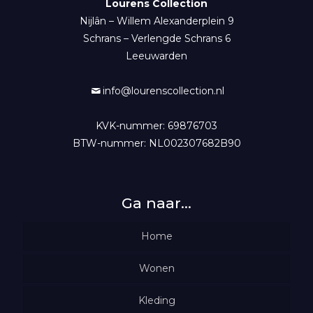
Lourens Collection
Nijlân – Willem Alexanderplein 9
Schrans – Verlengde Schrans 6
Leeuwarden
info@lourenscollection.nl
KVK-nummer: 69876703
BTW-nummer: NL002307682B90
Ga naar…
Home
Wonen
Woondecoratie
Kleding