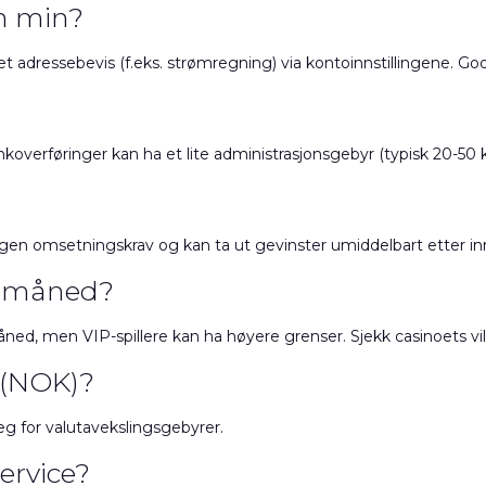
en min?
et adressebevis (f.eks. strømregning) via kontoinnstillingene. God
overføringer kan ha et lite administrasjonsgebyr (typisk 20-50 k
ingen omsetningskrav og kan ta ut gevinster umiddelbart etter i
r måned?
åned, men VIP-spillere kan ha høyere grenser. Sjekk casinoets vil
 (NOK)?
eg for valutavekslingsgebyrer.
ervice?