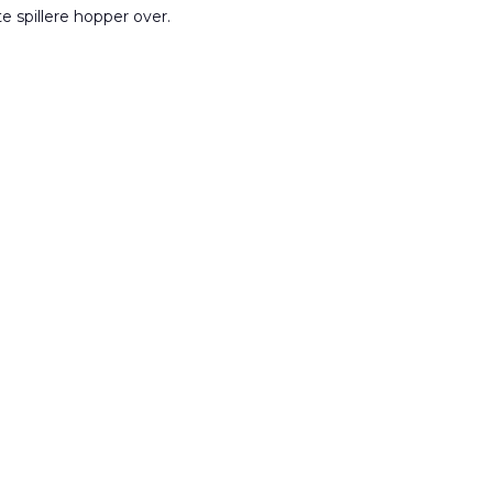
e spillere hopper over.