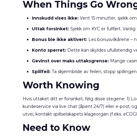
When Things Go Wron
Innskudd vises ikke:
Vent 15 minutter, sjekk om
Uttak forsinket:
Sjekk om KYC er fullført. Vanlig
Bonus ble ikke aktivert:
Les bonusvilkårene – 
Konto sperret:
Dette kan skyldes ufullstendig v
Gevinst over maks uttaksgrense:
Mange casino
Spillfeil:
Ta skjermbilde av feilen, stopp spillinge
Worth Knowing
Hvis uttaket ditt er forsinket, følg disse stegene: 1)
kundeservice via live chat (åpent 24/7) eller e-post, 
utvei, kontakt spillselskapets klageorgan (f.eks. eCO
Need to Know