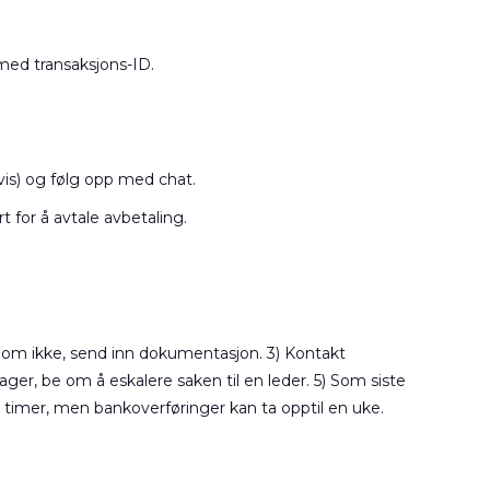
med transaksjons-ID.
vis) og følg opp med chat.
 for å avtale avbetaling.
t – om ikke, send inn dokumentasjon. 3) Kontakt
ger, be om å eskalere saken til en leder. 5) Som siste
 timer, men bankoverføringer kan ta opptil en uke.