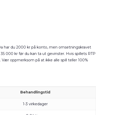
. Da har du 2000 kr på konto, men omsetningskravet
 000 kr før du kan ta ut gevinster. Hvis spillets RTP
r. Vær oppmerksom på at ikke alle spill teller 100%
Behandlingstid
1-3 virkedager