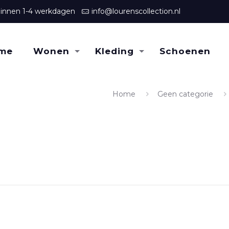
binnen 1-4 werkdagen
info@lourenscollection.nl
me
Wonen
Kleding
Schoenen
Home
Geen categorie