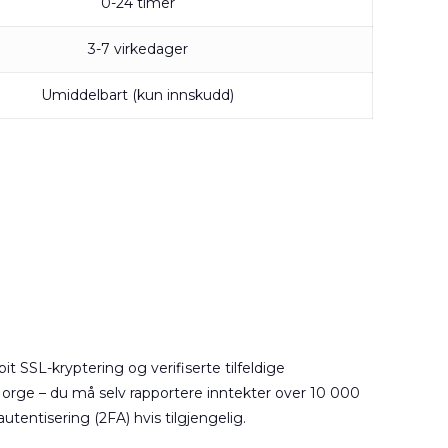
0-24 timer
3-7 virkedager
Umiddelbart (kun innskudd)
 SSL-kryptering og verifiserte tilfeldige
 Norge – du må selv rapportere inntekter over 10 000
utentisering (2FA) hvis tilgjengelig.