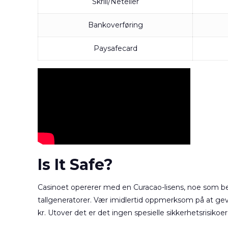
Skrill/Neteller
Bankoverføring
Paysafecard
Is It Safe?
Casinoet opererer med en Curacao-lisens, noe som bet
tallgeneratorer. Vær imidlertid oppmerksom på at gevi
kr. Utover det er det ingen spesielle sikkerhetsrisikoe