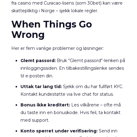
fra casino med Curacao-lisens (som 30bet) kan være
skattepliktig i Norge – sjekk lokale regler.
When Things Go
Wrong
Her er fem vanlige problemer og løsninger:
Glemt passord:
Bruk “Glemt passord”-lenken på
innloggingssiden. En tilbakestillingslenke sendes
til e-posten din.
Uttak tar lang tid:
Sjekk om du har fullført KYC.
Kontakt kundestøtte via live chat for status.
Bonus ikke kreditert:
Les vilkårene – ofte må
du taste inn en bonuskode. Hvis feil, ta kontakt
med support.
Konto sperret under verifisering:
Send inn