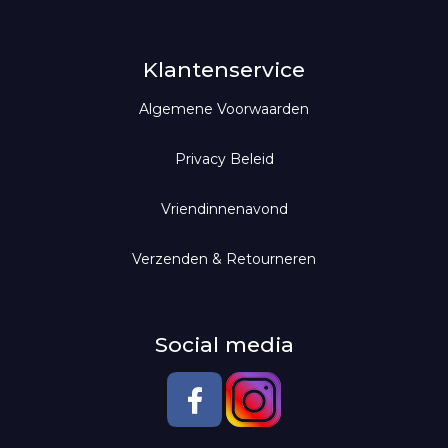
100% Leuk
Rokken
Kaarsen
Cadeaubon
Scentchips
Jeans
Klantenservice
Algemene Voorwaarden
Geurdiffusers
Jassen
Broeken
Geurolie voor diffuser
Leggings
Privacy Beleid
Scentlamp
Vriendinnenavond
Scentoil
Verzenden & Retourneren
Social media