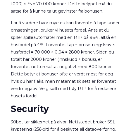
1000) × 35 = 70 000 kroner. Dette beløpet må du
satse for å kunne ta ut gevinster fra bonusen.
For å vurdere hvor mye du kan forvente å tape under
omsetningen, bruker vi husets fordel. Anta at du
spiller spilleautomater med en RTP på 96%, altså en
husfordel på 4%. Forventet tap = omsetningskrav ×
husfordel = 70 000 × 0,04 = 2800 kroner. Siden du
totalt har 2000 kroner (innskudd + bonus), er
forventet nettoresultat negativt med 800 kroner.
Dette betyr at bonuser ofte er verdt mest for deg
hvis du har flaks, men matematisk sett er forventet
verdi negativ. Velg spill med høy RTP for å redusere
husets fordel.
Security
30bet tar sikkerhet på alvor. Nettstedet bruker SSL-
kryptering (256-bit) for å beskytte all dataoverføring.