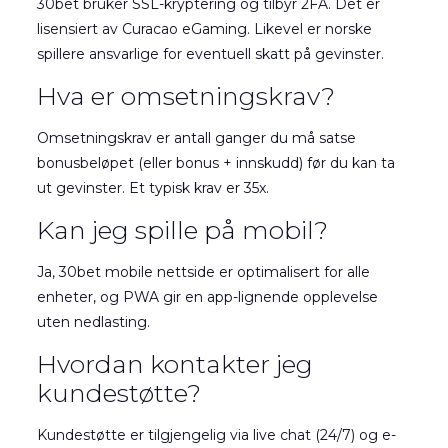
30bet bruker SSL-kryptering og tilbyr 2FA. Det er
lisensiert av Curacao eGaming. Likevel er norske
spillere ansvarlige for eventuell skatt på gevinster.
Hva er omsetningskrav?
Omsetningskrav er antall ganger du må satse
bonusbeløpet (eller bonus + innskudd) før du kan ta
ut gevinster. Et typisk krav er 35x.
Kan jeg spille på mobil?
Ja, 30bet mobile nettside er optimalisert for alle
enheter, og PWA gir en app-lignende opplevelse
uten nedlasting.
Hvordan kontakter jeg
kundestøtte?
Kundestøtte er tilgjengelig via live chat (24/7) og e-