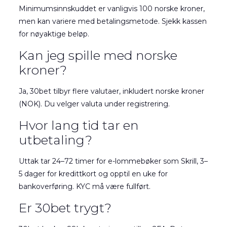
Minimumsinnskuddet er vanligvis 100 norske kroner,
men kan variere med betalingsmetode. Sjekk kassen
for nøyaktige beløp.
Kan jeg spille med norske
kroner?
Ja, 30bet tilbyr flere valutaer, inkludert norske kroner
(NOK). Du velger valuta under registrering.
Hvor lang tid tar en
utbetaling?
Uttak tar 24–72 timer for e-lommebøker som Skrill, 3–
5 dager for kredittkort og opptil en uke for
bankoverføring. KYC må være fullført.
Er 30bet trygt?