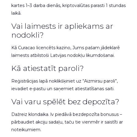
kartes 1–3 darba dienās, kriptovalūtas parasti 1 stundas
laikā.
Vai laimests ir apliekams ar
nodokli?
Kā Curacao licencēts kazino, Jums pašam jādeklarē
laimests atbilstoši Latvijas nodokļu likumdošanai.
Kā atiestatīt paroli?
Reģistrācijas lapā noklikšķiniet uz “Aizmirsu paroli”,
ievadiet e-pastu un saņemiet atiestatīšanas saiti.
Vai varu spēlēt bez depozīta?
Dažreiz klondaika. lv piedāvā bezdepozīta bonusus –
pārbaudiet akciju sadaļu, taču tie vienmēr ir saistīti ar
noteikumiem.