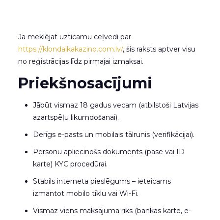
Ja meklējat uzticamu ceļvedi par
https://klondaikakazino.com.lv/
, šis raksts aptver visu
no reģistrācijas līdz pirmajai izmaksai.
Priekšnosacījumi
Jābūt vismaz 18 gadus vecam (atbilstoši Latvijas
azartspēļu likumdošanai).
Derīgs e-pasts un mobilais tālrunis (verifikācijai).
Personu apliecinošs dokuments (pase vai ID
karte) KYC procedūrai.
Stabils interneta pieslēgums – ieteicams
izmantot mobilo tīklu vai Wi-Fi.
Vismaz viens maksājuma rīks (bankas karte, e-