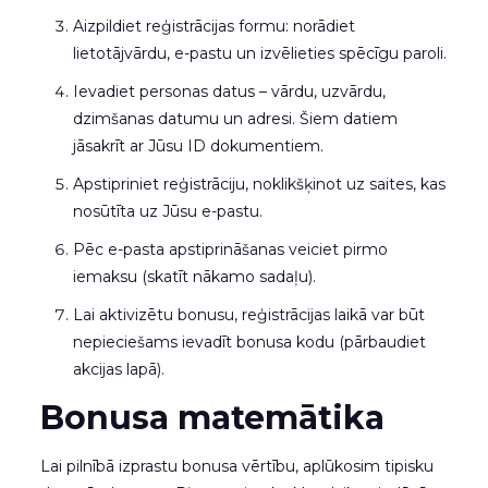
Aizpildiet reģistrācijas formu: norādiet
lietotājvārdu, e-pastu un izvēlieties spēcīgu paroli.
Ievadiet personas datus – vārdu, uzvārdu,
dzimšanas datumu un adresi. Šiem datiem
jāsakrīt ar Jūsu ID dokumentiem.
Apstipriniet reģistrāciju, noklikšķinot uz saites, kas
nosūtīta uz Jūsu e-pastu.
Pēc e-pasta apstiprināšanas veiciet pirmo
iemaksu (skatīt nākamo sadaļu).
Lai aktivizētu bonusu, reģistrācijas laikā var būt
nepieciešams ievadīt bonusa kodu (pārbaudiet
akcijas lapā).
Bonusa matemātika
Lai pilnībā izprastu bonusa vērtību, aplūkosim tipisku