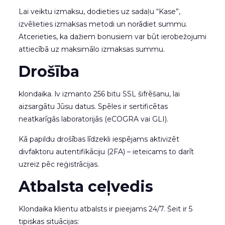
Lai veiktu izmaksu, dodieties uz sadaļu “Kase”,
izvēlieties izmaksas metodi un norādiet summu.
Atcerieties, ka dažiem bonusiem var būt ierobežojumi
attiecībā uz maksimālo izmaksas summu.
Drošība
klondaika. lv izmanto 256 bitu SSL šifrēšanu, lai
aizsargātu Jūsu datus. Spēles ir sertificētas
neatkarīgās laboratorijās (eCOGRA vai GLI).
Kā papildu drošības līdzekli iespējams aktivizēt
divfaktoru autentifikāciju (2FA) – ieteicams to darīt
uzreiz pēc reģistrācijas.
Atbalsta ceļvedis
Klondaika klientu atbalsts ir pieejams 24/7. Šeit ir 5
tipiskas situācijas: