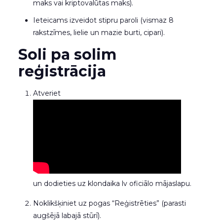
maks vai kriptovalūtas maks).
Ieteicams izveidot stipru paroli (vismaz 8
rakstzīmes, lielie un mazie burti, cipari).
Soli pa solim
reģistrācija
Atveriet
un dodieties uz klondaika lv oficiālo mājaslapu.
Noklikšķiniet uz pogas “Reģistrēties” (parasti
augšējā labajā stūrī).