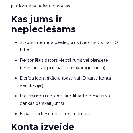
platforma patiešām darbojas.
Kas jums ir
nepieciešams
Stabils interneta pieslēgums (vēlams vismaz 10
Mbps)
Personālais dators viedtālrunis vai planšete
(ieteicams atjaunināta pārlūkprogramma)
Derīga identifikācija (pase vai ID karte konta
verifikācijai)
Maksājumu metode (kredītkarte e-maks vai
bankas pārskaitījums)
E-pasta adrese un tālruņa numurs
Konta izveide