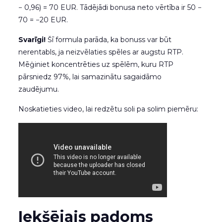
− 0,96) = 70 EUR. Tādējādi bonusa neto vērtība ir 50 −
70 = −20 EUR.
Svarīgi!
Šī formula parāda, ka bonuss var būt
nerentabls, ja neizvēlaties spēles ar augstu RTP.
Mēģiniet koncentrēties uz spēlēm, kuru RTP
pārsniedz 97%, lai samazinātu sagaidāmo
zaudējumu.
Noskatieties video, lai redzētu soli pa solim piemēru:
Iekšējais padoms