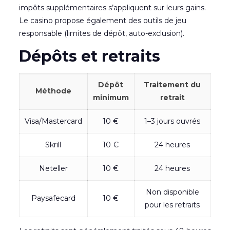
impôts supplémentaires s’appliquent sur leurs gains.
Le casino propose également des outils de jeu
responsable (limites de dépôt, auto-exclusion).
Dépôts et retraits
Dépôt
Traitement du
Méthode
minimum
retrait
Visa/Mastercard
10 €
1–3 jours ouvrés
Skrill
10 €
24 heures
Neteller
10 €
24 heures
Non disponible
Paysafecard
10 €
pour les retraits