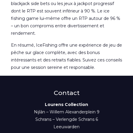
blackjack side bets ou les jeux à jackpot progressif
dont le RTP est souvent inférieur à 90 %. Le ice
fishing game lui-même offre un RTP autour de 96 %
– un bon compromis entre divertissement et
rendement.
En résumé, IceFishing offre une expérience de jeu de
pêche sur glace complète, avec des bonus
intéressants et des retraits fiables. Suivez ces conseils
pour une session sereine et responsable.
Contact
Lourens Collection
Nijlân – Willem Alexanderplein 9
Schrans – Verlengde Schrans 6
Leeuwarden