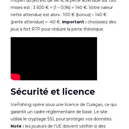
moyen du jeu est de 96 %, la perte attendue sur ces
mises est : 3 500 € × (1 – 0,96) = 140 €. Votre valeur
nette attendue est alors : 100 € (bonus) – 140 €
(perte attendue) = -40 €.
Important :
choisissez des
jeux à fort RTP pour réduire la perte théorique.
Sécurité et licence
IceFishing opère sous une licence de Curaçao, ce qui
garantit un cadre réglementaire de base. Le site
utilise le cryptage SSL pour protéger vos données.
Note :
les joueurs de l’UE doivent vérifier si des