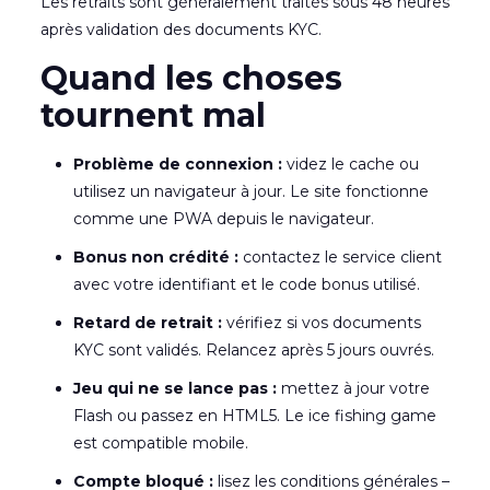
Les retraits sont généralement traités sous 48 heures
après validation des documents KYC.
Quand les choses
tournent mal
Problème de connexion :
videz le cache ou
utilisez un navigateur à jour. Le site fonctionne
comme une PWA depuis le navigateur.
Bonus non crédité :
contactez le service client
avec votre identifiant et le code bonus utilisé.
Retard de retrait :
vérifiez si vos documents
KYC sont validés. Relancez après 5 jours ouvrés.
Jeu qui ne se lance pas :
mettez à jour votre
Flash ou passez en HTML5. Le ice fishing game
est compatible mobile.
Compte bloqué :
lisez les conditions générales –