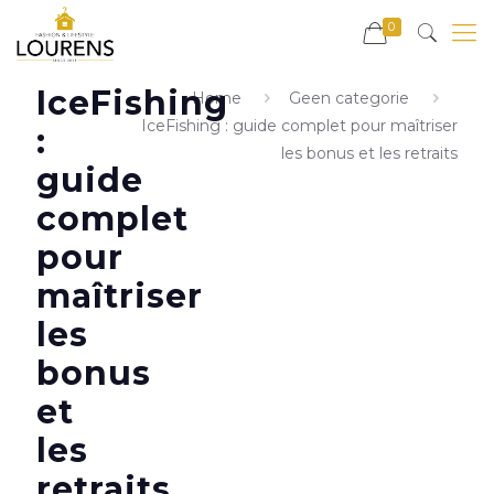
0
IceFishing
Home
Geen categorie
IceFishing : guide complet pour maîtriser
:
les bonus et les retraits
guide
complet
pour
maîtriser
les
bonus
et
les
retraits