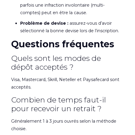
parfois une infraction involontaire (multi-
comptes) peut en être la cause.
Problème de devise :
assurez-vous d’avoir
sélectionné la bonne devise lors de l’inscription.
Questions fréquentes
Quels sont les modes de
dépôt acceptés ?
Visa, Mastercard, Skrill, Neteller et Paysafecard sont
acceptés.
Combien de temps faut-il
pour recevoir un retrait ?
Généralement 1 à 3 jours ouvrés selon la méthode
choisie.