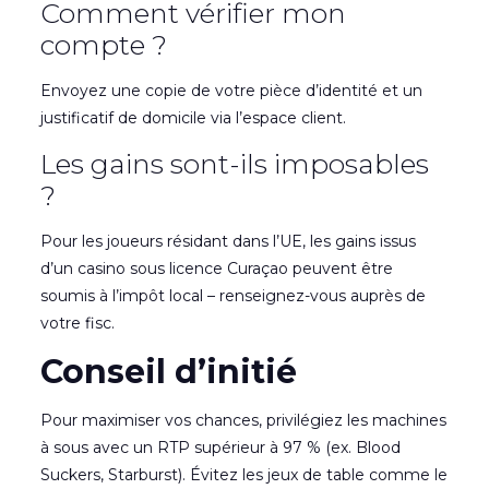
Comment vérifier mon
compte ?
Envoyez une copie de votre pièce d’identité et un
justificatif de domicile via l’espace client.
Les gains sont-ils imposables
?
Pour les joueurs résidant dans l’UE, les gains issus
d’un casino sous licence Curaçao peuvent être
soumis à l’impôt local – renseignez-vous auprès de
votre fisc.
Conseil d’initié
Pour maximiser vos chances, privilégiez les machines
à sous avec un RTP supérieur à 97 % (ex. Blood
Suckers, Starburst). Évitez les jeux de table comme le