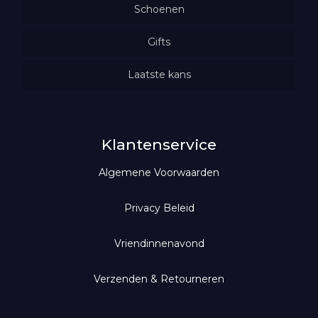
Schoenen
Verlichting
Truien
Wasparfum
Gifts
Shirts
Vesten
Geurolie met tekst
Kaarsen & geuren
Laatste kans
Jurken
Tops
100% Leuk
Rokken
Kaarsen
Cadeaubon
Scentchips
Jeans
Klantenservice
Algemene Voorwaarden
Geurdiffusers
Jassen
Broeken
Geurolie voor diffuser
Leggings
Privacy Beleid
Scentlamp
Vriendinnenavond
Scentoil
Verzenden & Retourneren