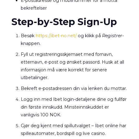
E-postadresse og mobilnummer for å motta
bekreftelser
Step-by-Step Sign-Up
Besøk
https://ibet-no.net/
og klikk på
Registrer
-
knappen.
Fyll ut registreringsskjemaet med fornavn,
etternavn, e-post og ønsket passord. Husk at all
informasjon må være korrekt for senere
utbetalinger.
Bekreft e-postadressen din via lenken du mottar.
Logg inn med Ibet login-detaljene dine og fullfør
din første innskudd. Minsteinnskuddet er
vanligvis 100 NOK.
Gjør deg kjent med spillutvalget – Ibet online har
spilleautomater, bordspill og live casino.