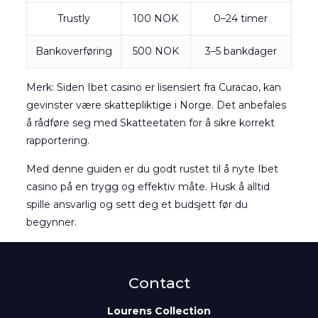
Trustly
100 NOK
0–24 timer
Bankoverføring
500 NOK
3–5 bankdager
Merk: Siden Ibet casino er lisensiert fra Curacao, kan
gevinster være skattepliktige i Norge. Det anbefales
å rådføre seg med Skatteetaten for å sikre korrekt
rapportering.
Med denne guiden er du godt rustet til å nyte Ibet
casino på en trygg og effektiv måte. Husk å alltid
spille ansvarlig og sett deg et budsjett før du
begynner.
Contact
Lourens Collection