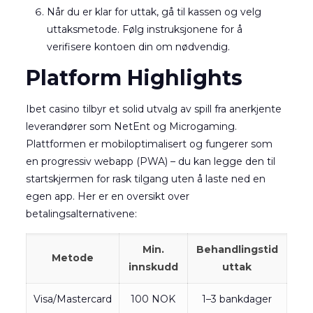
Når du er klar for uttak, gå til kassen og velg
uttaksmetode. Følg instruksjonene for å
verifisere kontoen din om nødvendig.
Platform Highlights
Ibet casino tilbyr et solid utvalg av spill fra anerkjente
leverandører som NetEnt og Microgaming.
Plattformen er mobiloptimalisert og fungerer som
en progressiv webapp (PWA) – du kan legge den til
startskjermen for rask tilgang uten å laste ned en
egen app. Her er en oversikt over
betalingsalternativene:
Min.
Behandlingstid
Metode
innskudd
uttak
Visa/Mastercard
100 NOK
1–3 bankdager