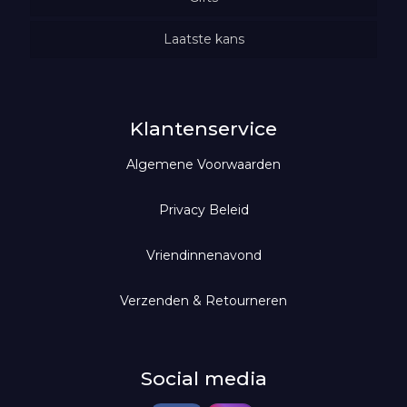
Geurolie met tekst
Kaarsen & geuren
Laatste kans
Jurken
Tops
100% Leuk
Rokken
Kaarsen
Cadeaubon
Scentchips
Jeans
Klantenservice
Algemene Voorwaarden
Geurdiffusers
Jassen
Broeken
Geurolie voor diffuser
Leggings
Privacy Beleid
Scentlamp
Vriendinnenavond
Scentoil
Verzenden & Retourneren
Social media