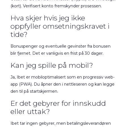
(kort). Verifisert konto fremskynder prosessen.
Hva skjer hvis jeg ikke
oppfyller omsetningskravet i
tide?
Bonuspenger og eventuelle gevinster fra bonusen
blir fjernet. Det er vanligvis en frist på 30 dager.
Kan jeg spille på mobil?
Ja, Ibet er mobiloptimalisert som en progressiv web-
app (PWA). Du åpner den i nettleseren og kan legge
den til på startskjermen.
Er det gebyrer for innskudd
eller uttak?
Ibet tar ingen gebyrer, men betalingsleverandøren