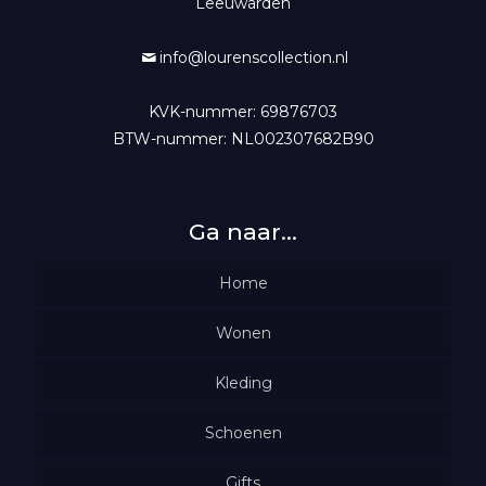
Leeuwarden
info@lourenscollection.nl
KVK-nummer: 69876703
BTW-nummer: NL002307682B90
Ga naar…
Home
Wonen
Woondecoratie
Kleding
Schoenen
Verlichting
Truien
Wasparfum
Gifts
Shirts
Vesten