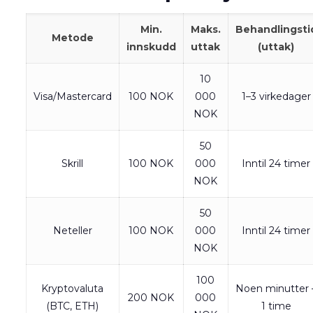
Min.
Maks.
Behandlingsti
Metode
innskudd
uttak
(uttak)
10
Visa/Mastercard
100 NOK
000
1–3 virkedager
NOK
50
Skrill
100 NOK
000
Inntil 24 timer
NOK
50
Neteller
100 NOK
000
Inntil 24 timer
NOK
100
Kryptovaluta
Noen minutter 
200 NOK
000
(BTC, ETH)
1 time