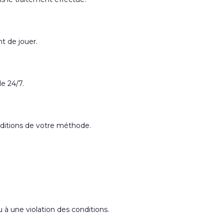
nt de jouer.
le 24/7.
nditions de votre méthode.
 à une violation des conditions.