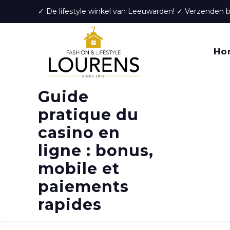
✓ De lifestyle winkel van Leeuwarden! ✓ Verzenden 
Ho
Guide
pratique du
casino en
ligne : bonus,
mobile et
paiements
rapides