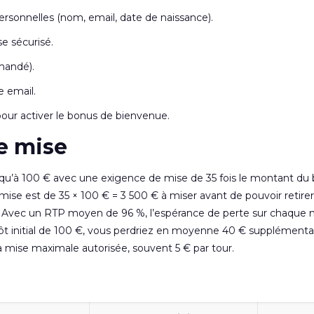
ersonnelles (nom, email, date de naissance).
e sécurisé.
mandé).
e email.
our activer le bonus de bienvenue.
e mise
u’à 100 € avec une exigence de mise de 35 fois le montant du 
 mise est de 35 × 100 € = 3 500 € à miser avant de pouvoir retir
Avec un RTP moyen de 96 %, l’espérance de perte sur chaque mis
t initial de 100 €, vous perdriez en moyenne 40 € supplémentaires
 la mise maximale autorisée, souvent 5 € par tour.