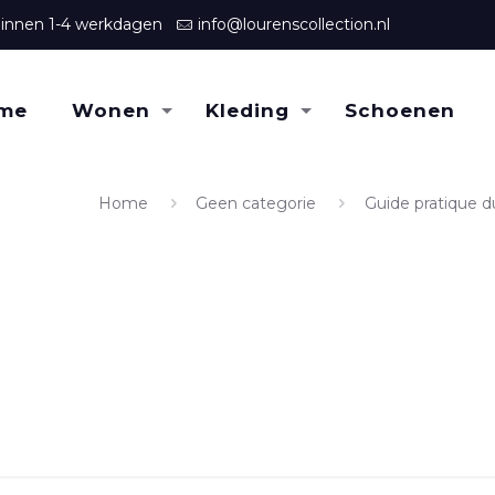
binnen 1-4 werkdagen
info@lourenscollection.nl
me
Wonen
Kleding
Schoenen
Home
Geen categorie
Guide pratique d