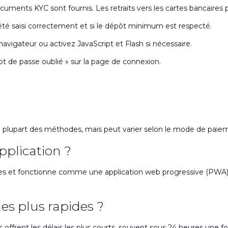
uments KYC sont fournis. Les retraits vers les cartes bancaires 
 été saisi correctement et si le dépôt minimum est respecté.
avigateur ou activez JavaScript et Flash si nécessaire.
Mot de passe oublié » sur la page de connexion.
plupart des méthodes, mais peut varier selon le mode de paiem
pplication ?
iles et fonctionne comme une application web progressive (PWA). 
 les plus rapides ?
 offrent les délais les plus courts, souvent sous 24 heures une fo