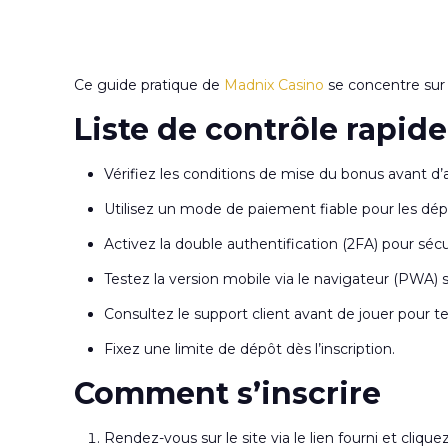
Ce guide pratique de
Madnix Casino
se concentre sur 
Liste de contrôle rapide
Vérifiez les conditions de mise du bonus avant d’
Utilisez un mode de paiement fiable pour les dépôt
Activez la double authentification (2FA) pour séc
Testez la version mobile via le navigateur (PWA)
Consultez le support client avant de jouer pour tes
Fixez une limite de dépôt dès l’inscription.
Comment s’inscrire
Rendez-vous sur le site via le lien fourni et cliquez 