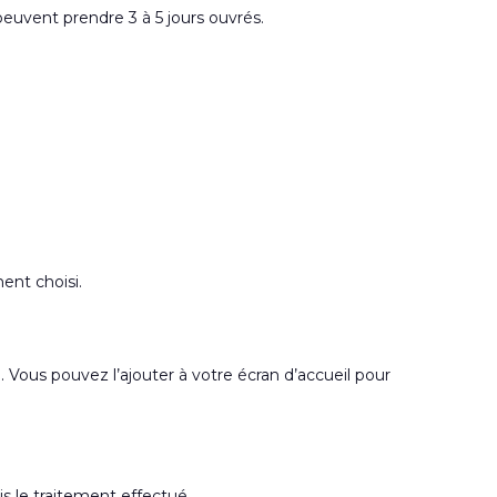
peuvent prendre 3 à 5 jours ouvrés.
ent choisi.
Vous pouvez l’ajouter à votre écran d’accueil pour
is le traitement effectué.