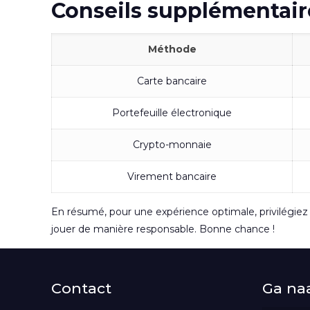
Conseils supplémentair
Méthode
Carte bancaire
Portefeuille électronique
Crypto-monnaie
Virement bancaire
En résumé, pour une expérience optimale, privilégiez l
jouer de manière responsable. Bonne chance !
Contact
Ga na