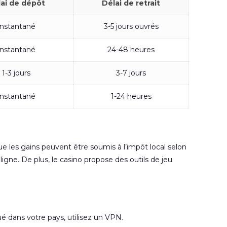
ai de dépôt
Délai de retrait
Instantané
3-5 jours ouvrés
Instantané
24-48 heures
1-3 jours
3-7 jours
Instantané
1-24 heures
ue les gains peuvent être soumis à l’impôt local selon
ligne. De plus, le casino propose des outils de jeu
ué dans votre pays, utilisez un VPN.