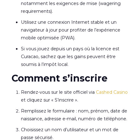
notamment les exigences de mise (wagering
requirements).
Utilisez une connexion Internet stable et un
navigateur à jour pour profiter de l’expérience
mobile optimisée (PWA).
Si vous jouez depuis un pays où la licence est
Curacao, sachez que les gains peuvent être
soumis à l’impôt local.
Comment s’inscrire
Rendez-vous sur le site officiel via
Cashed Casino
et cliquez sur « S’inscrire ».
Remplissez le formulaire : nom, prénom, date de
naissance, adresse e-mail, numéro de téléphone.
Choisissez un nom d’utilisateur et un mot de
passe sécurisé.