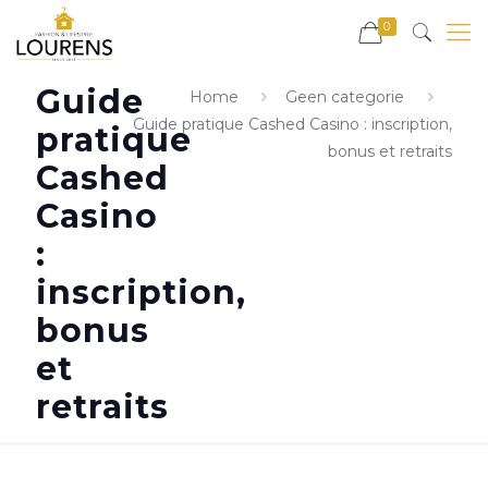
0
Guide
Home
Geen categorie
Guide pratique Cashed Casino : inscription,
pratique
bonus et retraits
Cashed
Casino
:
inscription,
bonus
et
retraits