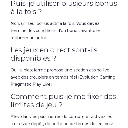
Puis-je utiliser plusieurs bonus
à la fois ?
Non, un seul bonus actif à la fois. Vous devez
terminer les conditions d’un bonus avant d’en
réclamer un autre.
Les jeux en direct sont-ils
disponibles ?
Oui, la plateforme propose une section casino live
avec des croupiers en temps réel (Evolution Gaming,
Pragmatic Play Live).
Comment puis-je me fixer des
limites de jeu ?
Allez dans les paramètres du compte et activez les
limites de dépôt, de perte ou de temps de jeu. Vous