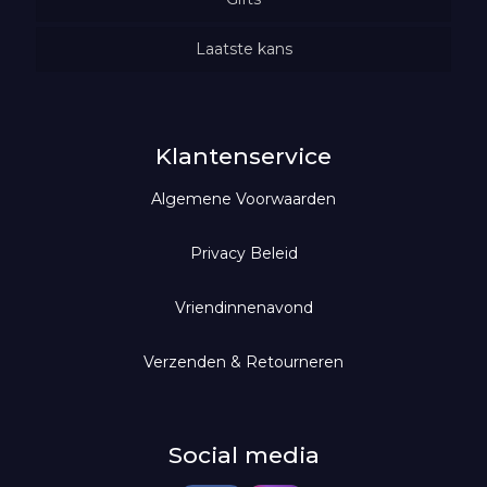
Geurolie met tekst
Kaarsen & geuren
Laatste kans
Jurken
Tops
100% Leuk
Rokken
Kaarsen
Cadeaubon
Scentchips
Jeans
Klantenservice
Algemene Voorwaarden
Geurdiffusers
Jassen
Broeken
Geurolie voor diffuser
Leggings
Privacy Beleid
Scentlamp
Vriendinnenavond
Scentoil
Verzenden & Retourneren
Social media