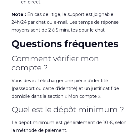
en direct.
Note :
En cas de litige, le support est joignable
24h/24 par chat ou e-mail. Les temps de réponse
moyens sont de 2 à 5 minutes pour le chat.
Questions fréquentes
Comment vérifier mon
compte ?
Vous devez télécharger une pièce d’identité
(passeport ou carte d’identité) et un justificatif de
domicile dans la section « Mon compte ».
Quel est le dépôt minimum ?
Le dépôt minimum est généralement de 10 €, selon
la méthode de paiement.