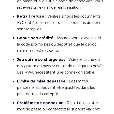
de passe oublié » sur la page de connexion. Vous
recevrez un e-mail de réinitialisation.
Retrait refusé :
Vérifiez si tous les documents
KYC ont été soumis et si les conditions de bonus
sont remplies.
Bonus non crédité :
Assurez-vous d’avoir saisi
le code promo lors du dépôt et que le dépôt
minimum est respecté.
Jeu qui ne se charge pas :
Videz le cache du
navigateur ou passez en mode navigation privée.
Les PWA nécessitent une connexion stable.
Limite de mise dépassée :
Les limites
personnelles peuvent être ajustées dans les
paramètres du compte.
Problème de connexion :
Réinitialisez votre
mot de passe ou contactez le support via chat