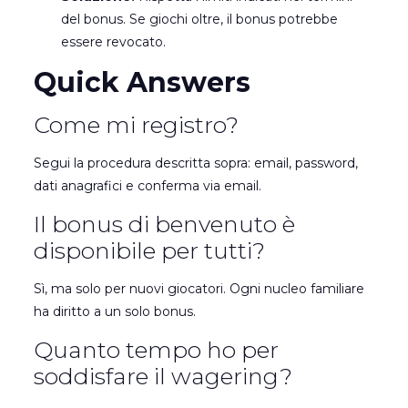
del bonus. Se giochi oltre, il bonus potrebbe
essere revocato.
Quick Answers
Come mi registro?
Segui la procedura descritta sopra: email, password,
dati anagrafici e conferma via email.
Il bonus di benvenuto è
disponibile per tutti?
Sì, ma solo per nuovi giocatori. Ogni nucleo familiare
ha diritto a un solo bonus.
Quanto tempo ho per
soddisfare il wagering?