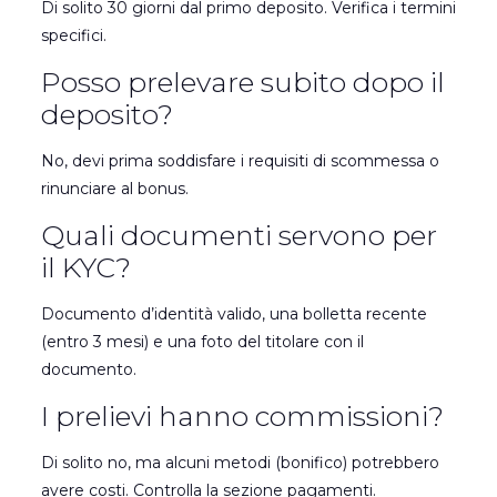
Di solito 30 giorni dal primo deposito. Verifica i termini
specifici.
Posso prelevare subito dopo il
deposito?
No, devi prima soddisfare i requisiti di scommessa o
rinunciare al bonus.
Quali documenti servono per
il KYC?
Documento d’identità valido, una bolletta recente
(entro 3 mesi) e una foto del titolare con il
documento.
I prelievi hanno commissioni?
Di solito no, ma alcuni metodi (bonifico) potrebbero
avere costi. Controlla la sezione pagamenti.