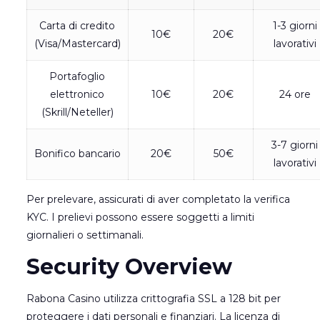
Carta di credito
1-3 giorni
10€
20€
(Visa/Mastercard)
lavorativi
Portafoglio
elettronico
10€
20€
24 ore
(Skrill/Neteller)
3-7 giorni
Bonifico bancario
20€
50€
lavorativi
Per prelevare, assicurati di aver completato la verifica
KYC. I prelievi possono essere soggetti a limiti
giornalieri o settimanali.
Security Overview
Rabona Casino utilizza crittografia SSL a 128 bit per
proteggere i dati personali e finanziari. La licenza di