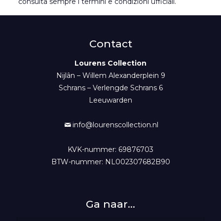
consulta sempre i termini e condizioni ufficiali.
Contact
Lourens Collection
Nijlân – Willem Alexanderplein 9
Schrans – Verlengde Schrans 6
Leeuwarden
info@lourenscollection.nl
KVK-nummer: 69876703
BTW-nummer: NL002307682B90
Ga naar…