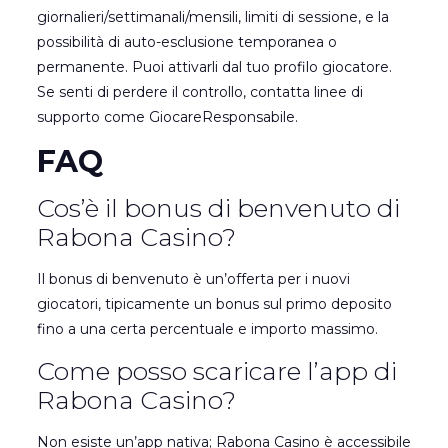
giornalieri/settimanali/mensili, limiti di sessione, e la
possibilità di auto-esclusione temporanea o
permanente. Puoi attivarli dal tuo profilo giocatore.
Se senti di perdere il controllo, contatta linee di
supporto come GiocareResponsabile.
FAQ
Cos’è il bonus di benvenuto di
Rabona Casino?
Il bonus di benvenuto è un’offerta per i nuovi
giocatori, tipicamente un bonus sul primo deposito
fino a una certa percentuale e importo massimo.
Come posso scaricare l’app di
Rabona Casino?
Non esiste un’app nativa; Rabona Casino è accessibile