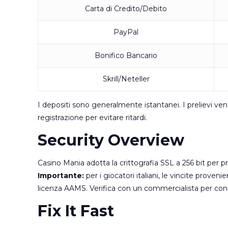
Carta di Credito/Debito
PayPal
Bonifico Bancario
Skrill/Neteller
I depositi sono generalmente istantanei. I prelievi veng
registrazione per evitare ritardi.
Security Overview
Casino Mania adotta la crittografia SSL a 256 bit per p
Importante:
per i giocatori italiani, le vincite prov
licenza AAMS. Verifica con un commercialista per confo
Fix It Fast