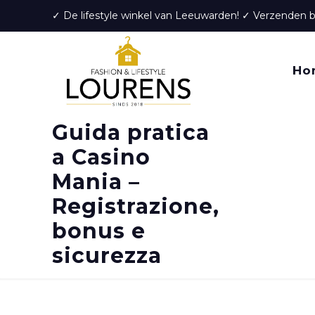
✓ De lifestyle winkel van Leeuwarden! ✓ Verzenden 
Ho
Guida pratica
a Casino
Mania –
Registrazione,
bonus e
sicurezza