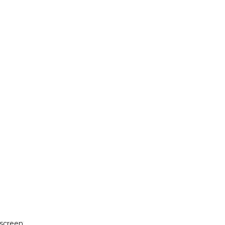
screen.