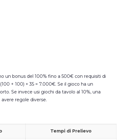
o un bonus del 100% fino a 500€ con requisiti di
100 + 100) × 35 = 7.000€. Se il gioco ha un
orto. Se invece usi giochi da tavolo al 10%, una
 avere regole diverse.
o
Tempi di Prelievo