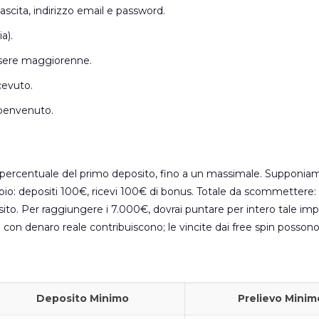
cita, indirizzo email e password.
a).
essere maggiorenne.
icevuto.
i benvenuto.
percentuale del primo deposito, fino a un massimale. Supponiam
: depositi 100€, ricevi 100€ di bonus. Totale da scommettere: (
isito. Per raggiungere i 7.000€, dovrai puntare per intero tale imp
 con denaro reale contribuiscono; le vincite dai free spin possono
Deposito Minimo
Prelievo Minim