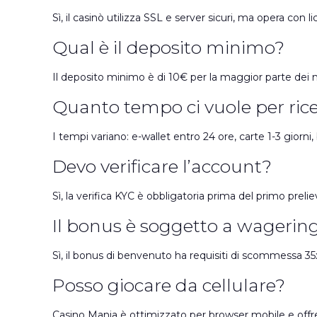
Sì, il casinò utilizza SSL e server sicuri, ma opera con li
Qual è il deposito minimo?
Il deposito minimo è di 10€ per la maggior parte dei 
Quanto tempo ci vuole per rice
I tempi variano: e-wallet entro 24 ore, carte 1-3 giorni, 
Devo verificare l’account?
Sì, la verifica KYC è obbligatoria prima del primo prel
Il bonus è soggetto a wagerin
Sì, il bonus di benvenuto ha requisiti di scommessa 35
Posso giocare da cellulare?
Casino Mania è ottimizzato per browser mobile e offr