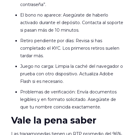
contraseña”.
El bono no aparece: Asegúrate de haberlo
activado durante el depósito. Contacta al soporte
si pasan más de 10 minutos.
Retiro pendiente por días: Revisa si has
completado el KYC. Los primeros retiros suelen
tardar más.
Juego no carga: Limpia la caché del navegador o
prueba con otro dispositivo. Actualiza Adobe
Flash si es necesario.
Problemas de verificación: Envía documentos
legibles y en formato solicitado. Asegúrate de
que tu nombre coincida exactamente.
Vale la pena saber
Las tragamonedas tienen un RTP promedio del 96%,