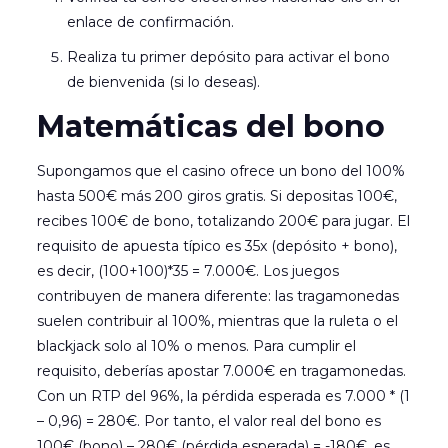
enlace de confirmación.
Realiza tu primer depósito para activar el bono
de bienvenida (si lo deseas).
Matemáticas del bono
Supongamos que el casino ofrece un bono del 100%
hasta 500€ más 200 giros gratis. Si depositas 100€,
recibes 100€ de bono, totalizando 200€ para jugar. El
requisito de apuesta típico es 35x (depósito + bono),
es decir, (100+100)*35 = 7.000€. Los juegos
contribuyen de manera diferente: las tragamonedas
suelen contribuir al 100%, mientras que la ruleta o el
blackjack solo al 10% o menos. Para cumplir el
requisito, deberías apostar 7.000€ en tragamonedas.
Con un RTP del 96%, la pérdida esperada es 7.000 * (1
– 0,96) = 280€. Por tanto, el valor real del bono es
100€ (bono) – 280€ (pérdida esperada) = -180€, es