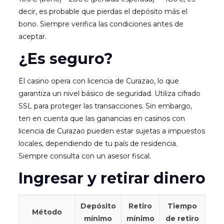
decir, es probable que pierdas el depósito más el
bono. Siempre verifica las condiciones antes de
aceptar.
¿Es seguro?
El casino opera con licencia de Curazao, lo que
garantiza un nivel básico de seguridad. Utiliza cifrado
SSL para proteger las transacciones. Sin embargo,
ten en cuenta que las ganancias en casinos con
licencia de Curazao pueden estar sujetas a impuestos
locales, dependiendo de tu país de residencia.
Siempre consulta con un asesor fiscal.
Ingresar y retirar dinero
Depósito
Retiro
Tiempo
Método
mínimo
mínimo
de retiro