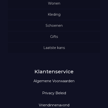
Wonen
Woondecoratie
Kleding
Schoenen
Verlichting
Truien
Wasparfum
Gifts
Shirts
Vesten
Geurolie met tekst
Kaarsen & geuren
Laatste kans
Jurken
Tops
100% Leuk
Rokken
Kaarsen
Cadeaubon
Scentchips
Jeans
Klantenservice
Algemene Voorwaarden
Geurdiffusers
Jassen
Broeken
Geurolie voor diffuser
Leggings
Privacy Beleid
Scentlamp
Vriendinnenavond