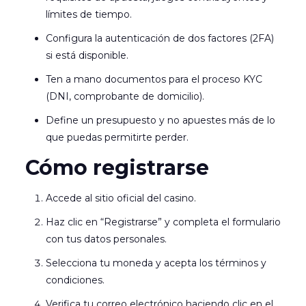
límites de tiempo.
Configura la autenticación de dos factores (2FA)
si está disponible.
Ten a mano documentos para el proceso KYC
(DNI, comprobante de domicilio).
Define un presupuesto y no apuestes más de lo
que puedas permitirte perder.
Cómo registrarse
Accede al sitio oficial del casino.
Haz clic en “Registrarse” y completa el formulario
con tus datos personales.
Selecciona tu moneda y acepta los términos y
condiciones.
Verifica tu correo electrónico haciendo clic en el