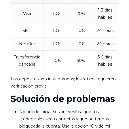
1-3 días
Visa
10€
20€
hábiles
Skrill
10€
10€
24 horas
Neteller
10€
10€
24 horas
Transferencia
3-5 días
20€
50€
bancaria
hábiles
Los depósitos son instantáneos; los retiros requieren
verificación previa.
Solución de problemas
No puedo iniciar sesión: Verifica que tus
credenciales sean correctas y que no tengas
bloqueada la cuenta. Usa la opción “Olvidé mi