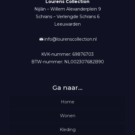
Lourens Collection
Nijlân – Willem Alexanderplein 9
Schrans – Verlengde Schrans 6
Leeuwarden
info@lourenscollection.nl
KVK-nummer: 69876703
BTW-nummer: NL002307682B90
Ga naar…
Home
Wonen
Woondecoratie
Kleding