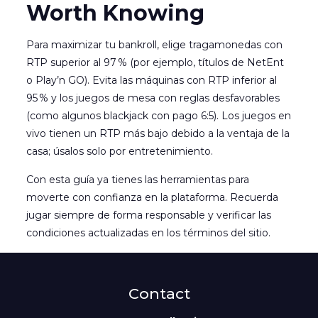
Worth Knowing
Para maximizar tu bankroll, elige tragamonedas con
RTP superior al 97 % (por ejemplo, títulos de NetEnt
o Play’n GO). Evita las máquinas con RTP inferior al
95 % y los juegos de mesa con reglas desfavorables
(como algunos blackjack con pago 6:5). Los juegos en
vivo tienen un RTP más bajo debido a la ventaja de la
casa; úsalos solo por entretenimiento.
Con esta guía ya tienes las herramientas para
moverte con confianza en la plataforma. Recuerda
jugar siempre de forma responsable y verificar las
condiciones actualizadas en los términos del sitio.
Contact