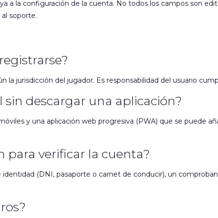
vaya a la configuración de la cuenta. No todos los campos son e
al soporte.
registrarse?
a jurisdicción del jugador. Es responsabilidad del usuario cumpli
l sin descargar una aplicación?
móviles y una aplicación web progresiva (PWA) que se puede añadir
para verificar la cuenta?
dentidad (DNI, pasaporte o carnet de conducir), un comprobante 
iros?