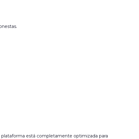
onestas.
e la plataforma está completamente optimizada para