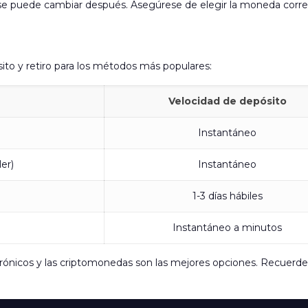
 se puede cambiar después. Asegúrese de elegir la moneda correct
ito y retiro para los métodos más populares:
Velocidad de depósito
Instantáneo
ler)
Instantáneo
1-3 días hábiles
Instantáneo a minutos
trónicos y las criptomonedas son las mejores opciones. Recuerde