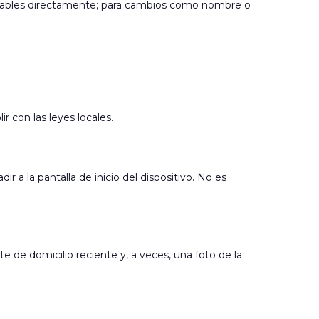
ditables directamente; para cambios como nombre o
r con las leyes locales.
 a la pantalla de inicio del dispositivo. No es
de domicilio reciente y, a veces, una foto de la