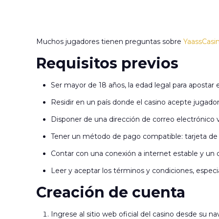
Muchos jugadores tienen preguntas sobre
YaassCasi
Requisitos previos
Ser mayor de 18 años, la edad legal para apostar e
Residir en un país donde el casino acepte jugadores
Disponer de una dirección de correo electrónico 
Tener un método de pago compatible: tarjeta de
Contar con una conexión a internet estable y un d
Leer y aceptar los términos y condiciones, especi
Creación de cuenta
Ingrese al sitio web oficial del casino desde su