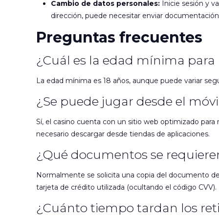
Cambio de datos personales:
Inicie sesión y 
dirección, puede necesitar enviar documentación 
Preguntas frecuentes
¿Cuál es la edad mínima para 
La edad mínima es 18 años, aunque puede variar según l
¿Se puede jugar desde el móvi
Sí, el casino cuenta con un sitio web optimizado para 
necesario descargar desde tiendas de aplicaciones.
¿Qué documentos se requieren 
Normalmente se solicita una copia del documento de i
tarjeta de crédito utilizada (ocultando el código CVV).
¿Cuánto tiempo tardan los ret