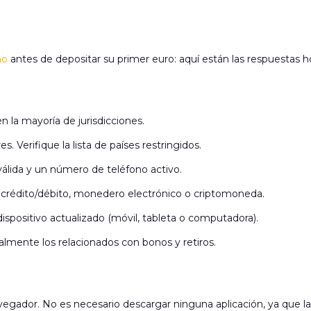
no
antes de depositar su primer euro: aquí están las respuestas h
n la mayoría de jurisdicciones.
. Verifique la lista de países restringidos.
válida y un número de teléfono activo.
 crédito/débito, monedero electrónico o criptomoneda.
ispositivo actualizado (móvil, tableta o computadora).
almente los relacionados con bonos y retiros.
 navegador. No es necesario descargar ninguna aplicación, ya qu