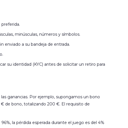
 preferida.
sculas, minúsculas, números y símbolos.
ión enviado a su bandeja de entrada.
o.
car su identidad (KYC) antes de solicitar un retiro para
ar las ganancias. Por ejemplo, supongamos un bono
€ de bono, totalizando 200 €. El requisito de
l 96%, la pérdida esperada durante el juego es del 4%