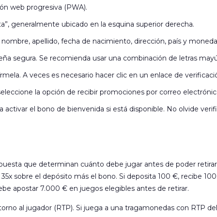
ción web progresiva (PWA).
nta”, generalmente ubicado en la esquina superior derecha.
nombre, apellido, fecha de nacimiento, dirección, país y moneda
eña segura. Se recomienda usar una combinación de letras mayú
írmela. A veces es necesario hacer clic en un enlace de verificac
seleccione la opción de recibir promociones por correo electrónic
 activar el bono de bienvenida si está disponible. No olvide verifi
apuesta que determinan cuánto debe jugar antes de poder retir
5x sobre el depósito más el bono. Si deposita 100 €, recibe 100 
ebe apostar 7.000 € en juegos elegibles antes de retirar.
 retorno al jugador (RTP). Si juega a una tragamonedas con RTP de