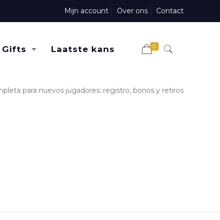
Mijn account
Over ons
Contact
0
Gifts
Laatste kans
pleta para nuevos jugadores: registro, bonos y retiros