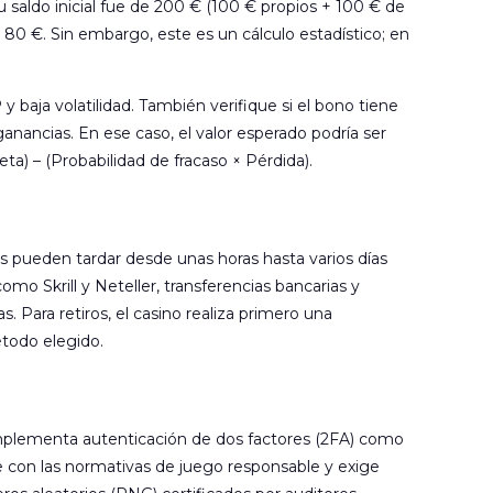
u saldo inicial fue de 200 € (100 € propios + 100 € de
 80 €. Sin embargo, este es un cálculo estadístico; en
y baja volatilidad. También verifique si el bono tiene
ganancias. En ese caso, el valor esperado podría ser
eta) – (Probabilidad de fracaso × Pérdida).
os pueden tardar desde unas horas hasta varios días
 Skrill y Neteller, transferencias bancarias y
 Para retiros, el casino realiza primero una
étodo elegido.
, implementa autenticación de dos factores (2FA) como
e con las normativas de juego responsable y exige