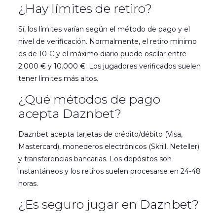
¿Hay límites de retiro?
Sí, los límites varían según el método de pago y el
nivel de verificación. Normalmente, el retiro mínimo
es de 10 € y el máximo diario puede oscilar entre
2.000 € y 10.000 €. Los jugadores verificados suelen
tener límites más altos.
¿Qué métodos de pago
acepta Daznbet?
Daznbet acepta tarjetas de crédito/débito (Visa,
Mastercard), monederos electrónicos (Skrill, Neteller)
y transferencias bancarias. Los depósitos son
instantáneos y los retiros suelen procesarse en 24-48
horas.
¿Es seguro jugar en Daznbet?