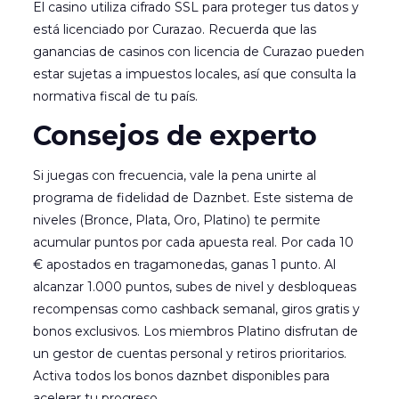
El casino utiliza cifrado SSL para proteger tus datos y
está licenciado por Curazao. Recuerda que las
ganancias de casinos con licencia de Curazao pueden
estar sujetas a impuestos locales, así que consulta la
normativa fiscal de tu país.
Consejos de experto
Si juegas con frecuencia, vale la pena unirte al
programa de fidelidad de Daznbet. Este sistema de
niveles (Bronce, Plata, Oro, Platino) te permite
acumular puntos por cada apuesta real. Por cada 10
€ apostados en tragamonedas, ganas 1 punto. Al
alcanzar 1.000 puntos, subes de nivel y desbloqueas
recompensas como cashback semanal, giros gratis y
bonos exclusivos. Los miembros Platino disfrutan de
un gestor de cuentas personal y retiros prioritarios.
Activa todos los bonos daznbet disponibles para
acelerar tu progreso.