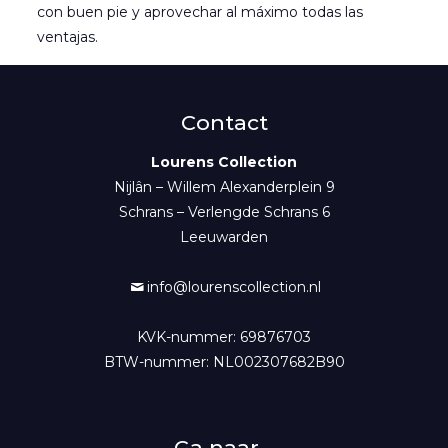
con buen pie y aprovechar al máximo todas las
ventajas.
Contact
Lourens Collection
Nijlân – Willem Alexanderplein 9
Schrans – Verlengde Schrans 6
Leeuwarden
info@lourenscollection.nl
KVK-nummer: 69876703
BTW-nummer: NL002307682B90
Ga naar…