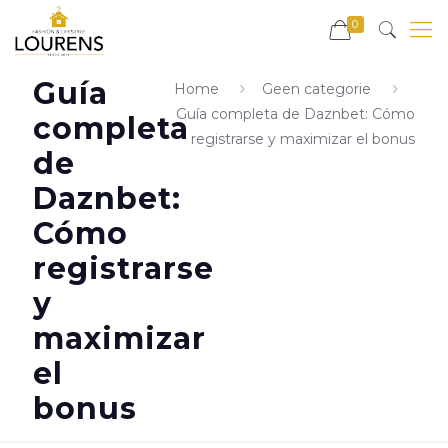
0
Guía
Home
Geen categorie
Guía completa de Daznbet: Cómo
completa
registrarse y maximizar el bonus
de
Daznbet:
Cómo
registrarse
y
maximizar
el
bonus