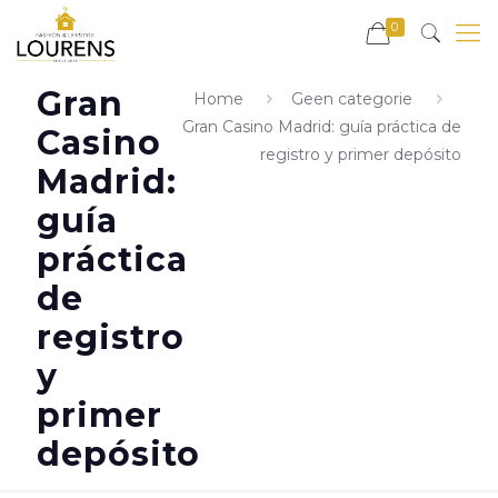
0
Gran
Home
Geen categorie
Gran Casino Madrid: guía práctica de
Casino
registro y primer depósito
Madrid:
guía
práctica
de
registro
y
primer
depósito