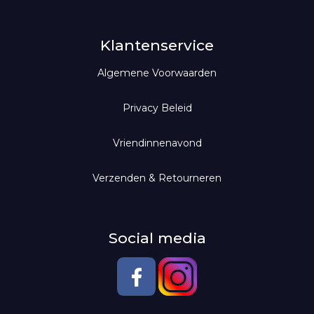
100% Leuk
Rokken
Kaarsen
Cadeaubon
Scentchips
Jeans
Klantenservice
Algemene Voorwaarden
Geurdiffusers
Jassen
Broeken
Geurolie voor diffuser
Leggings
Privacy Beleid
Scentlamp
Vriendinnenavond
Scentoil
Verzenden & Retourneren
Social media