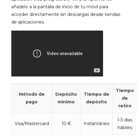
añádelo a la pantalla de inicio de tu móvil para
acceder directamente sin descargas desde tiendas
de aplicaciones.
Tiempo
Método de
Depósito
Tiempo de
de
pago
mínimo
depósito
retiro
1-3 días
Visa/Mastercard
10 €
Instantáneo
hábiles