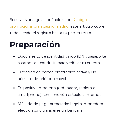
Si buscas una guía confiable sobre
Codigo
promocional gran casino madrid
, este artículo cubre
todo, desde el registro hasta tu primer retiro.
Preparación
Documento de identidad válido (DNI, pasaporte
o carnet de conducir) para verificar tu cuenta.
Dirección de correo electrónico activa y un
número de teléfono móvil.
Dispositivo moderno (ordenador, tableta o
smartphone) con conexión estable a Internet.
Método de pago preparado: tarjeta, monedero
electrónico o transferencia bancaria.