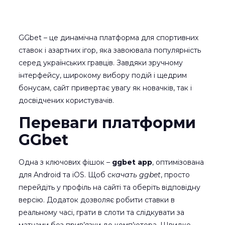
GGbet – це динамічна платформа для спортивних
ставок і азартних ігор, яка завоювала популярність
серед українських гравців. Завдяки зручному
інтерфейсу, широкому вибору подій і щедрим
бонусам, сайт привертає увагу як новачків, так і
досвідчених користувачів.
Переваги платформи
GGbet
Одна з ключових фішок –
ggbet app
, оптимізована
для Android та iOS. Щоб
скачать ggbet
, просто
перейдіть у профіль на сайті та оберіть відповідну
версію. Додаток дозволяє робити ставки в
реальному часі, грати в слоти та слідкувати за