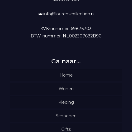
info@lourenscollection.nl
KVK-nummer: 69876703
BTW-nummer: NL002307682B90
Ga naar…
Home
Wonen
Woondecoratie
Kleding
Schoenen
Verlichting
Truien
Wasparfum
Gifts
Shirts
Vesten