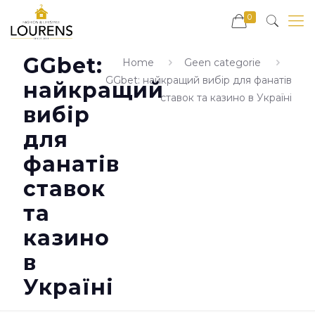
0
GGbet:
Home
Geen categorie
GGbet: найкращий вибір для фанатів
найкращий
ставок та казино в Україні
вибір
для
фанатів
ставок
та
казино
в
Україні